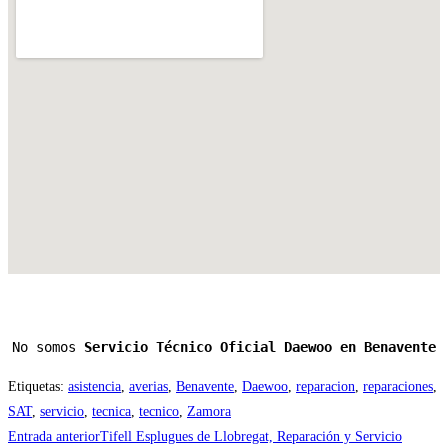
No somos 
Servicio Técnico Oficial Daewoo en Benavente
Etiquetas
:
asistencia
,
averias
,
Benavente
,
Daewoo
,
reparacion
,
reparaciones
,
SAT
,
servicio
,
tecnica
,
tecnico
,
Zamora
Leer
Entrada anterior
Tifell Esplugues de Llobregat, Reparación y Servicio