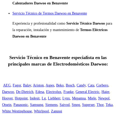
Calentadores Daewoo en Benavente
Servicio Técnico de Termos Daewoo en Benavente
Experiencia y profesionalidad como
Servicio Técnico Daewoo
para
la reparación, instalación y mantenimiento de
Termos Eléctricos
Daewoo en Benavente
Servicio Técnico en Benavente especialista en las
principales marcas de Electrodomésticos Daewoo:
AEG
,
Fagor
,
Balay
,
Ariston
,
Aspes
,
Beko
,
Bosch
,
Candy
,
Cata
,
Corbero
,
Daewoo
,
De-Dietrich
,
Edesa
,
Electrolux
,
Franke
,
General Electric
,
Haier
,
Hoover
,
Hotpoint
,
Indesit
,
Lg
,
Liebherr
,
Lynx
,
Mepamsa
,
Miele
,
Newpol
,
Otsein
,
Panasonic
,
Samsung
,
Siemens
,
Saivod
,
Smeg
,
Superser
,
Thor
,
Teka
,
White Westinghouse
,
Whirlpool
,
Zanussi