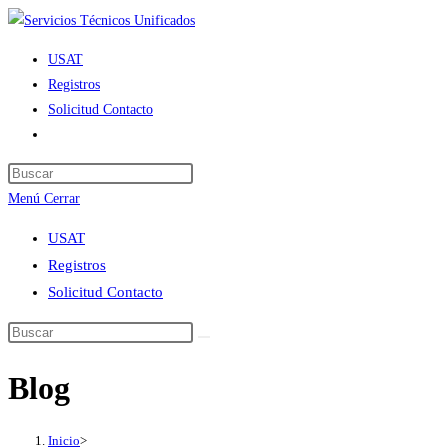
Ir
al
USAT
contenido
Registros
Solicitud Contacto
Alternar
búsqueda
de
Menú
Cerrar
la
web
USAT
Registros
Solicitud Contacto
Blog
Inicio
>