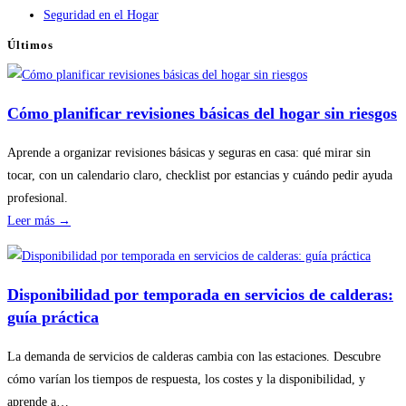
Seguridad en el Hogar
Últimos
Cómo planificar revisiones básicas del hogar sin riesgos
Aprende a organizar revisiones básicas y seguras en casa: qué mirar sin
tocar, con un calendario claro, checklist por estancias y cuándo pedir ayuda
profesional.
:
Leer más →
Cómo
planificar
revisiones
Disponibilidad por temporada en servicios de calderas:
básicas
guía práctica
del
hogar
La demanda de servicios de calderas cambia con las estaciones. Descubre
sin
cómo varían los tiempos de respuesta, los costes y la disponibilidad, y
riesgos
aprende a…