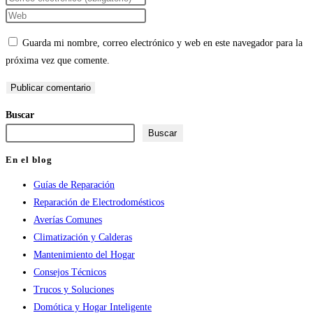
nombre
tu
Introduce
o
dirección
la
Guarda mi nombre, correo electrónico y web en este navegador para la
nombre
de
URL
próxima vez que comente.
de
correo
de
usuario
electrónico
tu
para
para
web
Buscar
comentar
comentar
(opcional)
Buscar
En el blog
Guías de Reparación
Reparación de Electrodomésticos
Averías Comunes
Climatización y Calderas
Mantenimiento del Hogar
Consejos Técnicos
Trucos y Soluciones
Domótica y Hogar Inteligente