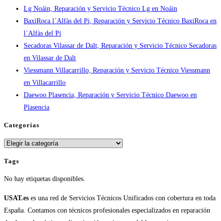
Lg Noáin, Reparación y Servicio Técnico Lg en Noáin
en
BaxiRoca l´Alfàs del Pi, Reparación y Servicio Técnico BaxiRoca en
España
l´Alfàs del Pi
Secadoras Vilassar de Dalt, Reparación y Servicio Técnico Secadoras
en Vilassar de Dalt
Viessmann Villacarrillo, Reparación y Servicio Técnico Viessmann
en Villacarrillo
Daewoo Plasencia, Reparación y Servicio Técnico Daewoo en
Plasencia
Categorías
Categorías
Tags
No hay etiquetas disponibles.
USAT.es
es una red de Servicios Técnicos Unificados con cobertura en toda
España. Contamos con técnicos profesionales especializados en reparación