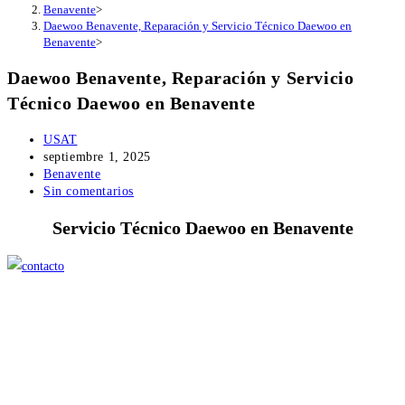
Benavente
>
Daewoo Benavente, Reparación y Servicio Técnico Daewoo en
Benavente
>
Daewoo Benavente, Reparación y Servicio
Técnico Daewoo en Benavente
Autor
USAT
de
Publicación
septiembre 1, 2025
la
de
Categoría
Benavente
entrada:
la
de
Comentarios
Sin comentarios
entrada:
la
de
Servicio Técnico Daewoo en Benavente
entrada:
la
entrada: