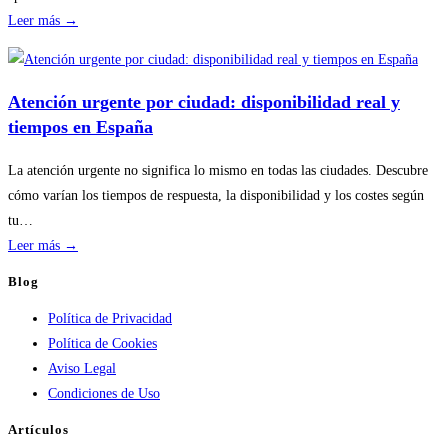
:
Leer más →
Disponibilidad
por
temporada
Atención urgente por ciudad: disponibilidad real y
en
tiempos en España
servicios
de
La atención urgente no significa lo mismo en todas las ciudades. Descubre
calderas:
cómo varían los tiempos de respuesta, la disponibilidad y los costes según
guía
tu…
práctica
:
Leer más →
Atención
Blog
urgente
Política de Privacidad
por
Política de Cookies
ciudad:
Aviso Legal
disponibilidad
Condiciones de Uso
real
y
Artículos
tiempos