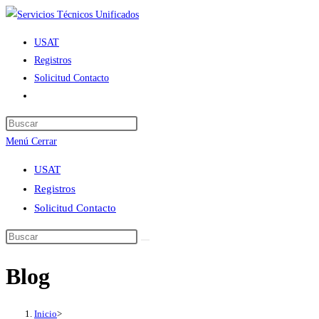
Ir
al
USAT
contenido
Registros
Solicitud Contacto
Alternar
búsqueda
de
Menú
Cerrar
la
web
USAT
Registros
Solicitud Contacto
Blog
Inicio
>