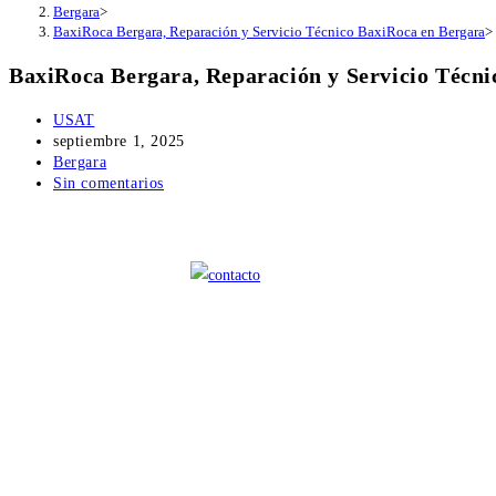
Bergara
>
BaxiRoca Bergara, Reparación y Servicio Técnico BaxiRoca en Bergara
>
BaxiRoca Bergara, Reparación y Servicio Técn
Autor
USAT
de
Publicación
septiembre 1, 2025
la
de
Categoría
Bergara
entrada:
la
de
Comentarios
Sin comentarios
entrada:
la
de
entrada:
la
entrada: