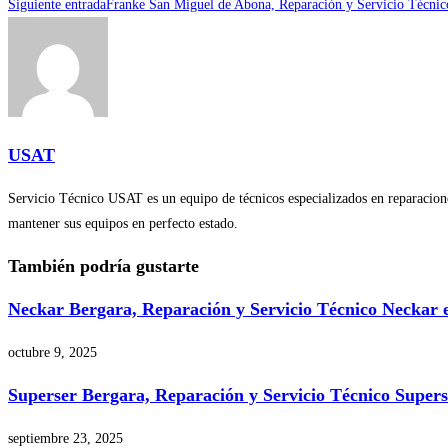
más
Siguiente entrada
Franke San Miguel de Abona, Reparación y Servicio Técni
artículos
USAT
Servicio Técnico USAT es un equipo de técnicos especializados en reparaciones
mantener sus equipos en perfecto estado.
También podría gustarte
Neckar Bergara, Reparación y Servicio Técnico Neckar 
octubre 9, 2025
Superser Bergara, Reparación y Servicio Técnico Super
septiembre 23, 2025