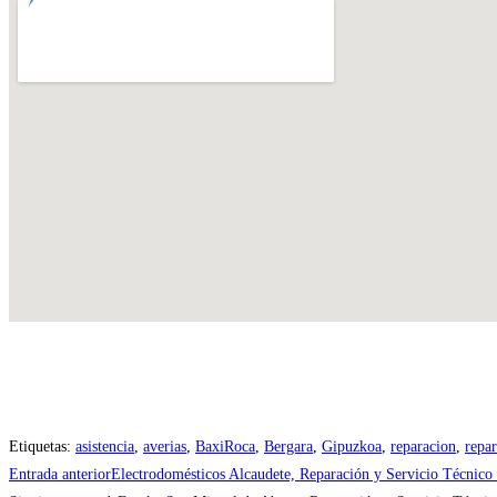
Etiquetas
:
asistencia
,
averias
,
BaxiRoca
,
Bergara
,
Gipuzkoa
,
reparacion
,
repa
Leer
Entrada anterior
Electrodomésticos Alcaudete, Reparación y Servicio Técnico