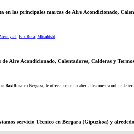
sta en las principales marcas de Aire Acondicionado, Cal
Atermycal
,
BaxiRoca
,
Mitsubishi
 de Aire Acondicionado, Calentadores, Calderas y Termo
tos BaxiRoca en Bergara
, le ofrecemos como alternativa nuestra online de re
stamos servicio Técnico en Bergara (Gipuzkoa) y alrededo