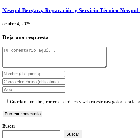
Newpol Bergara, Reparación y Servicio Técnico Newpol
octubre 4, 2025
Deja una respuesta
Comentario
Introduce
tu
Introduce
nombre
tu
Introduce
o
dirección
la
Guarda mi nombre, correo electrónico y web en este navegador para la 
nombre
de
URL
de
correo
de
usuario
electrónico
tu
Buscar
para
para
web
Buscar
comentar
comentar
(opcional)