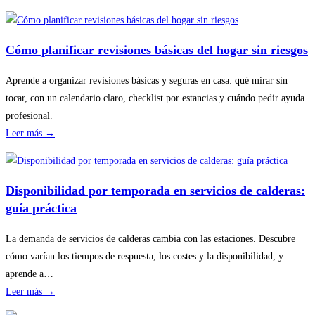
Cómo planificar revisiones básicas del hogar sin riesgos
Aprende a organizar revisiones básicas y seguras en casa: qué mirar sin
tocar, con un calendario claro, checklist por estancias y cuándo pedir ayuda
profesional.
:
Leer más →
Cómo
planificar
revisiones
Disponibilidad por temporada en servicios de calderas:
básicas
guía práctica
del
hogar
La demanda de servicios de calderas cambia con las estaciones. Descubre
sin
cómo varían los tiempos de respuesta, los costes y la disponibilidad, y
riesgos
aprende a…
:
Leer más →
Disponibilidad