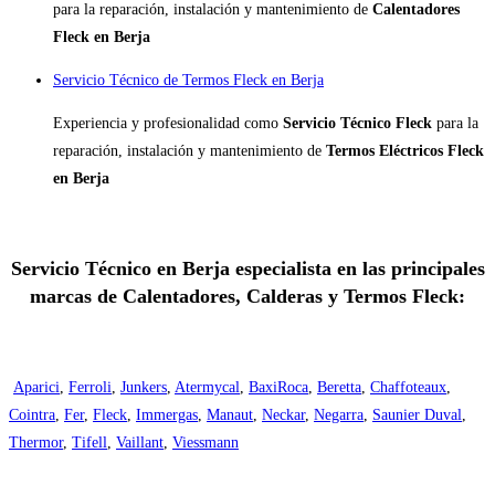
para la reparación, instalación y mantenimiento de
Calentadores
Fleck en Berja
Servicio Técnico de Termos Fleck en Berja
Experiencia y profesionalidad como
Servicio Técnico Fleck
para la
reparación, instalación y mantenimiento de
Termos Eléctricos Fleck
en Berja
Servicio Técnico en Berja especialista en las principales
marcas de Calentadores, Calderas y Termos Fleck:
Aparici
,
Ferroli
,
Junkers
,
Atermycal
,
BaxiRoca
,
Beretta
,
Chaffoteaux
,
Cointra
,
Fer
,
Fleck
,
Immergas
,
Manaut
,
Neckar
,
Negarra
,
Saunier Duval
,
Thermor
,
Tifell
,
Vaillant
,
Viessmann