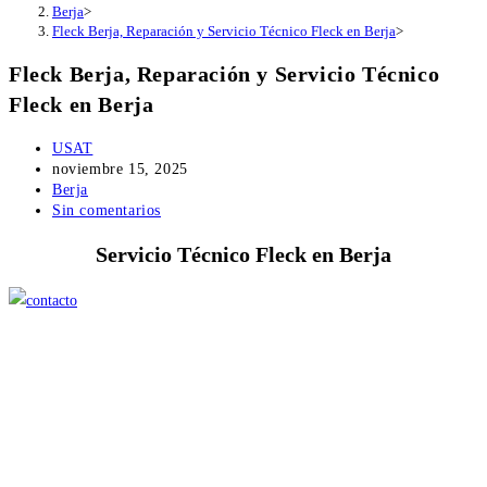
Berja
>
Fleck Berja, Reparación y Servicio Técnico Fleck en Berja
>
Fleck Berja, Reparación y Servicio Técnico
Fleck en Berja
Autor
USAT
de
Publicación
noviembre 15, 2025
la
de
Categoría
Berja
entrada:
la
de
Comentarios
Sin comentarios
entrada:
la
de
Servicio Técnico Fleck en Berja
entrada:
la
entrada: