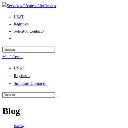
Ir
al
USAT
contenido
Registros
Solicitud Contacto
Alternar
búsqueda
de
Menú
Cerrar
la
web
USAT
Registros
Solicitud Contacto
Blog
Inicio
>