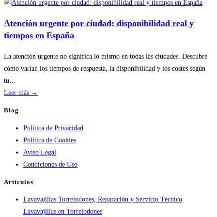
por
temporada
Atención urgente por ciudad: disponibilidad real y
en
tiempos en España
servicios
de
La atención urgente no significa lo mismo en todas las ciudades. Descubre
calderas:
cómo varían los tiempos de respuesta, la disponibilidad y los costes según
guía
tu…
práctica
:
Leer más →
Atención
Blog
urgente
Política de Privacidad
por
Política de Cookies
ciudad:
Aviso Legal
disponibilidad
Condiciones de Uso
real
y
Artículos
tiempos
Lavavajillas Torrelodones, Reparación y Servicio Técnico
en
Lavavajillas en Torrelodones
España