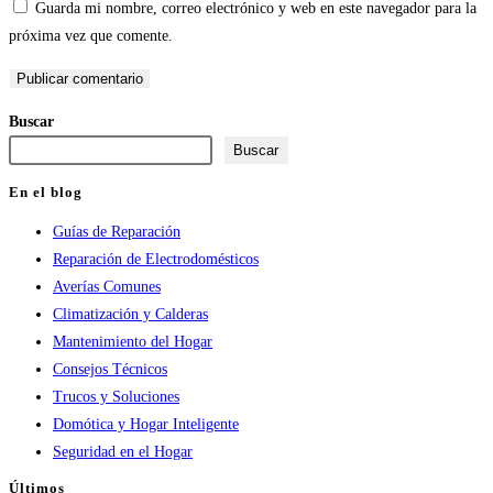
Guarda mi nombre, correo electrónico y web en este navegador para la
nombre
de
URL
próxima vez que comente.
de
correo
de
usuario
electrónico
tu
para
para
web
Buscar
comentar
comentar
(opcional)
Buscar
En el blog
Guías de Reparación
Reparación de Electrodomésticos
Averías Comunes
Climatización y Calderas
Mantenimiento del Hogar
Consejos Técnicos
Trucos y Soluciones
Domótica y Hogar Inteligente
Seguridad en el Hogar
Últimos