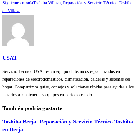
Siguiente entrada
Toshiba Villava, Reparación y Servicio Técnico Toshiba
artículos
en Villava
USAT
Servicio Técnico USAT es un equipo de técnicos especializados en
reparaciones de electrodomésticos, climatización, calderas y sistemas del
hogar. Compartimos guías, consejos y soluciones rápidas para ayudar a los
usuarios a mantener sus equipos en perfecto estado.
También podría gustarte
Toshiba Berja, Reparación y Servicio Técnico Toshiba
en Berja