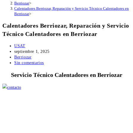
Berriozar
>
Calentadores Berriozar, Reparación y Servicio Técnico Calentadores en
Berriozar
>
Calentadores Berriozar, Reparación y Servicio
Técnico Calentadores en Berriozar
Autor
USAT
de
Publicación
septiembre 1, 2025
la
de
Categoría
Berriozar
entrada:
la
de
Comentarios
Sin comentarios
entrada:
la
de
Servicio Técnico Calentadores en Berriozar
entrada:
la
entrada: