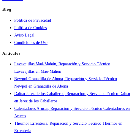
Atención
Blog
urgente
Política de Privacidad
por
Política de Cookies
ciudad:
Aviso Legal
disponibilidad
Condiciones de Uso
real
y
Artículos
tiempos
Lavavajillas Maó-Mahón, Reparación y Servicio Técnico
en
Lavavajillas en Maó-Mahón
España
Newpol Granadilla de Abona, Reparación y Servicio Técnico
Newpol en Granadilla de Abona
Daitsu Jerez de los Caballeros, Reparación y Servicio Técnico Daitsu
en Jerez de los Caballeros
Calentadores Arucas, Reparación y Servicio Técnico Calentadores en
Arucas
Thermor Errenteria, Reparación y Servicio Técnico Thermor en
Errenteria