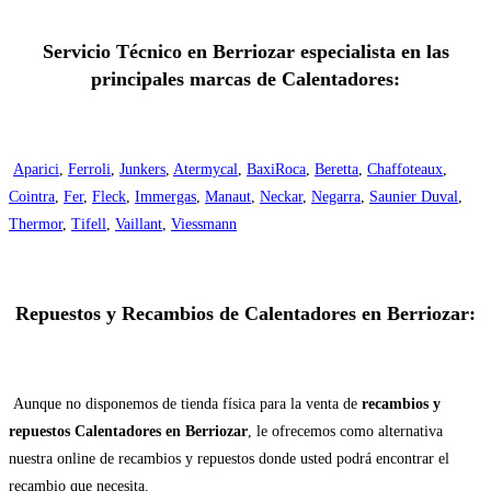
Servicio Técnico en Berriozar especialista en las
principales marcas de Calentadores:
Aparici
,
Ferroli
,
Junkers
,
Atermycal
,
BaxiRoca
,
Beretta
,
Chaffoteaux
,
Cointra
,
Fer
,
Fleck
,
Immergas
,
Manaut
,
Neckar
,
Negarra
,
Saunier Duval
,
Thermor
,
Tifell
,
Vaillant
,
Viessmann
Repuestos y Recambios de Calentadores en Berriozar:
Aunque no disponemos de tienda física para la venta de
recambios y
repuestos Calentadores en Berriozar
, le ofrecemos como alternativa
nuestra online de recambios y repuestos donde usted podrá encontrar el
recambio que necesita.