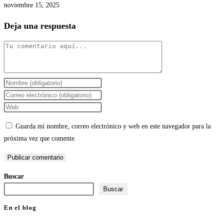
noviembre 15, 2025
Deja una respuesta
Comentario
Introduce
tu
Introduce
nombre
tu
Introduce
o
dirección
la
Guarda mi nombre, correo electrónico y web en este navegador para la
nombre
de
URL
próxima vez que comente.
de
correo
de
usuario
electrónico
tu
para
para
web
Buscar
comentar
comentar
(opcional)
Buscar
En el blog