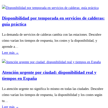
Cómo
planificar
revisiones
Disponibilidad por temporada en servicios de calderas:
básicas
guía práctica
del
hogar
La demanda de servicios de calderas cambia con las estaciones. Descubre
sin
cómo varían los tiempos de respuesta, los costes y la disponibilidad, y
riesgos
aprende a…
:
Leer más →
Disponibilidad
por
temporada
Atención urgente por ciudad: disponibilidad real y
en
tiempos en España
servicios
de
La atención urgente no significa lo mismo en todas las ciudades. Descubre
calderas:
cómo varían los tiempos de respuesta, la disponibilidad y los costes según
guía
tu…
práctica
:
Leer más →