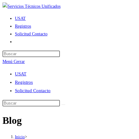
Ir
al
USAT
contenido
Registros
Solicitud Contacto
Alternar
búsqueda
de
Menú
Cerrar
la
web
USAT
Registros
Solicitud Contacto
Blog
Inicio
>