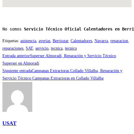
No somos 
Servicio Técnico Oficial Calentadores en Berri
Etiquetas
:
asistencia
,
averias
,
Berriozar
,
Calentadores
,
Navarra
,
reparacion
,
reparaciones
,
SAT
,
servicio
,
tecnica
,
tecnico
Leer
Entrada anterior
Superser Almoradí, Reparación y Servicio Técnico
más
Superser en Almoradí
Siguiente entrada
Campanas Extractoras Collado Villalba, Reparación y
artículos
Servicio Técnico Campanas Extractoras en Collado Villalba
USAT