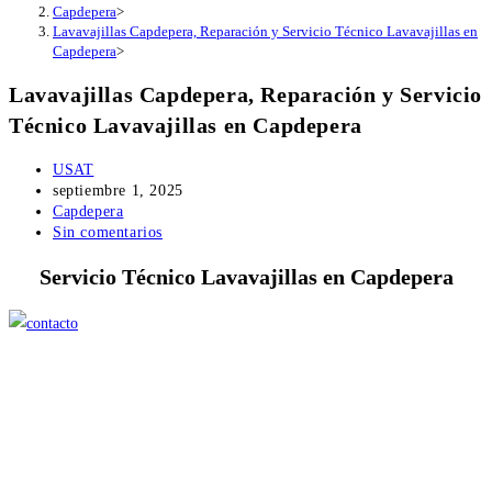
Capdepera
>
Lavavajillas Capdepera, Reparación y Servicio Técnico Lavavajillas en
Capdepera
>
Lavavajillas Capdepera, Reparación y Servicio
Técnico Lavavajillas en Capdepera
Autor
USAT
de
Publicación
septiembre 1, 2025
la
de
Categoría
Capdepera
entrada:
la
de
Comentarios
Sin comentarios
entrada:
la
de
Servicio Técnico Lavavajillas en Capdepera
entrada:
la
entrada: