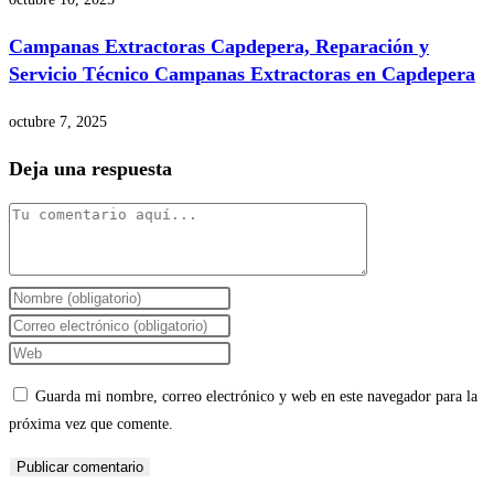
Campanas Extractoras Capdepera, Reparación y
Servicio Técnico Campanas Extractoras en Capdepera
octubre 7, 2025
Deja una respuesta
Comentario
Introduce
tu
Introduce
nombre
tu
Introduce
o
dirección
la
Guarda mi nombre, correo electrónico y web en este navegador para la
nombre
de
URL
próxima vez que comente.
de
correo
de
usuario
electrónico
tu
para
para
web