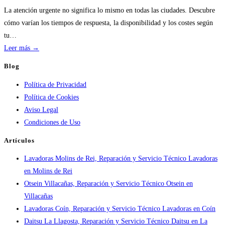
de
La atención urgente no significa lo mismo en todas las ciudades. Descubre
calderas:
cómo varían los tiempos de respuesta, la disponibilidad y los costes según
guía
tu…
práctica
:
Leer más →
Atención
Blog
urgente
Política de Privacidad
por
Política de Cookies
ciudad:
Aviso Legal
disponibilidad
Condiciones de Uso
real
y
Artículos
tiempos
Lavadoras Molins de Rei, Reparación y Servicio Técnico Lavadoras
en
en Molins de Rei
España
Otsein Villacañas, Reparación y Servicio Técnico Otsein en
Villacañas
Lavadoras Coín, Reparación y Servicio Técnico Lavadoras en Coín
Daitsu La Llagosta, Reparación y Servicio Técnico Daitsu en La