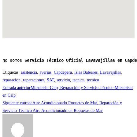
No somos 
Servicio Técnico Oficial Lavavajillas en Capde
Etiquetas
:
asistencia
,
averias
,
Capdepera
,
Islas Baleares
,
Lavavajillas
,
reparacion
,
reparaciones
,
SAT
,
servicio
,
tecnica
,
tecnico
Leer
Entrada anterior
Mitsubishi Calp, Reparación y Servicio Técnico Mitsubishi
más
en Calp
Siguiente entrada
Aire Acondicionado Roquetas de Mar, Reparación y
artículos
Servicio Técnico Aire Acondicionado en Roquetas de Mar