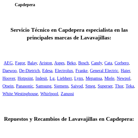
Capdepera
Servicio Técnico en Capdepera especialista en las
principales marcas de Lavavajillas:
AEG
,
Fagor
,
Balay
,
Ariston
,
Aspes
,
Beko
,
Bosch
,
Candy
,
Cata
,
Corbero
,
Daewoo
,
De-Dietrich
,
Edesa
,
Electrolux
,
Franke
,
General Electric
,
Haier
,
Hoover
,
Hotpoint
,
Indesit
,
Lg
,
Liebherr
,
Lynx
,
Mepamsa
,
Miele
,
Newpol
,
Otsein
,
Panasonic
,
Samsung
,
Siemens
,
Saivod
,
Smeg
,
Superser
,
Thor
,
Teka
,
White Westinghouse
,
Whirlpool
,
Zanussi
Repuestos y Recambios de Lavavajillas en Capdepera: