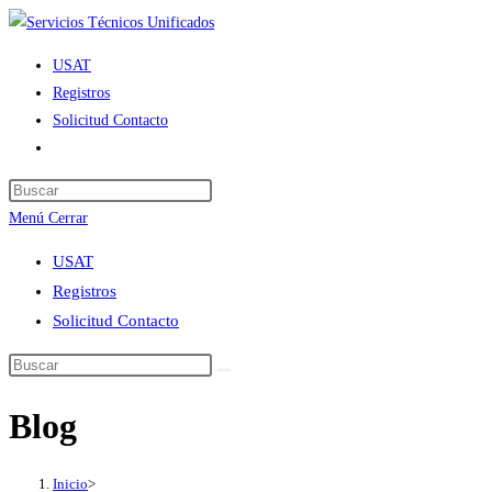
Ir
al
USAT
contenido
Registros
Solicitud Contacto
Alternar
búsqueda
de
Menú
Cerrar
la
web
USAT
Registros
Solicitud Contacto
Blog
Inicio
>