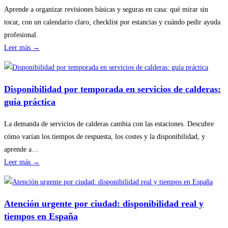
Aprende a organizar revisiones básicas y seguras en casa: qué mirar sin
tocar, con un calendario claro, checklist por estancias y cuándo pedir ayuda
profesional.
:
Leer más →
Cómo
planificar
revisiones
Disponibilidad por temporada en servicios de calderas:
básicas
guía práctica
del
hogar
La demanda de servicios de calderas cambia con las estaciones. Descubre
sin
cómo varían los tiempos de respuesta, los costes y la disponibilidad, y
riesgos
aprende a…
:
Leer más →
Disponibilidad
por
temporada
Atención urgente por ciudad: disponibilidad real y
en
tiempos en España
servicios