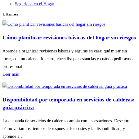
Seguridad en el Hogar
Últimos
Cómo planificar revisiones básicas del hogar sin riesgos
Aprende a organizar revisiones básicas y seguras en casa: qué mirar sin
tocar, con un calendario claro, checklist por estancias y cuándo pedir ayuda
profesional.
:
Leer más →
Cómo
planificar
revisiones
Disponibilidad por temporada en servicios de calderas:
básicas
guía práctica
del
hogar
La demanda de servicios de calderas cambia con las estaciones. Descubre
sin
cómo varían los tiempos de respuesta, los costes y la disponibilidad, y
riesgos
aprende a…