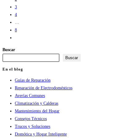
3
4
…
8
Ir
a
Buscar
la
Buscar
página
siguiente
En el blog
Guías de Reparación
Reparación de Electrodomésticos
Averías Comunes
Climatización y Calderas
Mantenimiento del Hogar
Consejos Técnicos
Trucos y Soluciones
Domótica y Hogar Inteligente