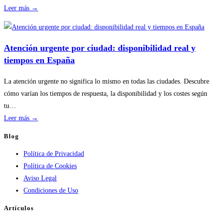
:
Leer más →
Disponibilidad
por
temporada
Atención urgente por ciudad: disponibilidad real y
en
tiempos en España
servicios
de
La atención urgente no significa lo mismo en todas las ciudades. Descubre
calderas:
cómo varían los tiempos de respuesta, la disponibilidad y los costes según
guía
tu…
práctica
:
Leer más →
Atención
Blog
urgente
Política de Privacidad
por
Política de Cookies
ciudad:
Aviso Legal
disponibilidad
Condiciones de Uso
real
y
Artículos
tiempos