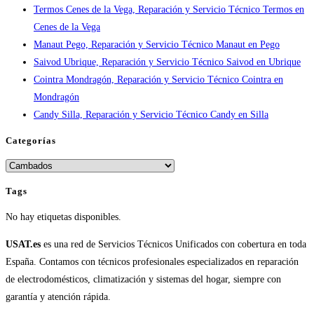
Termos Cenes de la Vega, Reparación y Servicio Técnico Termos en
en
Cenes de la Vega
España
Manaut Pego, Reparación y Servicio Técnico Manaut en Pego
Saivod Ubrique, Reparación y Servicio Técnico Saivod en Ubrique
Cointra Mondragón, Reparación y Servicio Técnico Cointra en
Mondragón
Candy Silla, Reparación y Servicio Técnico Candy en Silla
Categorías
Categorías
Tags
No hay etiquetas disponibles.
USAT.es
es una red de Servicios Técnicos Unificados con cobertura en toda
España. Contamos con técnicos profesionales especializados en reparación
de electrodomésticos, climatización y sistemas del hogar, siempre con
garantía y atención rápida.