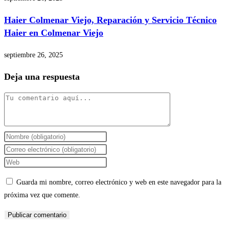
Haier Colmenar Viejo, Reparación y Servicio Técnico
Haier en Colmenar Viejo
septiembre 26, 2025
Deja una respuesta
Comentario
Introduce
tu
Introduce
nombre
tu
Introduce
o
dirección
la
Guarda mi nombre, correo electrónico y web en este navegador para la
nombre
de
URL
próxima vez que comente.
de
correo
de
usuario
electrónico
tu
para
para
web