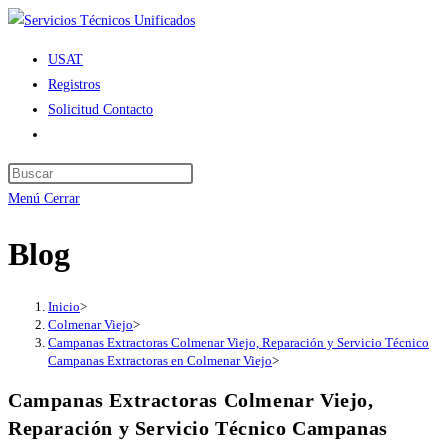
Ir
al
USAT
contenido
Registros
Solicitud Contacto
Alternar
búsqueda
de
Menú
Cerrar
la
web
Blog
Inicio
>
Colmenar Viejo
>
Campanas Extractoras Colmenar Viejo, Reparación y Servicio Técnico
Campanas Extractoras en Colmenar Viejo
>
Campanas Extractoras Colmenar Viejo,
Reparación y Servicio Técnico Campanas