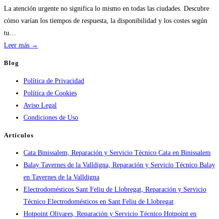
de
La atención urgente no significa lo mismo en todas las ciudades. Descubre
calderas:
cómo varían los tiempos de respuesta, la disponibilidad y los costes según
guía
tu…
práctica
:
Leer más →
Atención
Blog
urgente
Política de Privacidad
por
Política de Cookies
ciudad:
Aviso Legal
disponibilidad
Condiciones de Uso
real
y
Artículos
tiempos
Cata Binissalem, Reparación y Servicio Técnico Cata en Binissalem
en
Balay Tavernes de la Valldigna, Reparación y Servicio Técnico Balay
España
en Tavernes de la Valldigna
Electrodomésticos Sant Feliu de Llobregat, Reparación y Servicio
Técnico Electrodomésticos en Sant Feliu de Llobregat
Hotpoint Olivares, Reparación y Servicio Técnico Hotpoint en