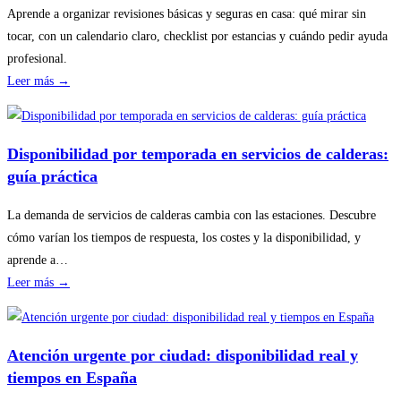
Aprende a organizar revisiones básicas y seguras en casa: qué mirar sin
tocar, con un calendario claro, checklist por estancias y cuándo pedir ayuda
profesional.
:
Leer más →
Cómo
planificar
revisiones
Disponibilidad por temporada en servicios de calderas:
básicas
guía práctica
del
hogar
La demanda de servicios de calderas cambia con las estaciones. Descubre
sin
cómo varían los tiempos de respuesta, los costes y la disponibilidad, y
riesgos
aprende a…
:
Leer más →
Disponibilidad
por
temporada
Atención urgente por ciudad: disponibilidad real y
en
tiempos en España
servicios