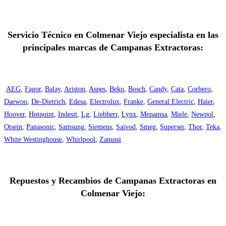
Servicio Técnico en Colmenar Viejo especialista en las
principales marcas de Campanas Extractoras:
AEG
,
Fagor
,
Balay
,
Ariston
,
Aspes
,
Beko
,
Bosch
,
Candy
,
Cata
,
Corbero
,
Daewoo
,
De-Dietrich
,
Edesa
,
Electrolux
,
Franke
,
General Electric
,
Haier
,
Hoover
,
Hotpoint
,
Indesit
,
Lg
,
Liebherr
,
Lynx
,
Mepamsa
,
Miele
,
Newpol
,
Otsein
,
Panasonic
,
Samsung
,
Siemens
,
Saivod
,
Smeg
,
Superser
,
Thor
,
Teka
,
White Westinghouse
,
Whirlpool
,
Zanussi
Repuestos y Recambios de Campanas Extractoras en
Colmenar Viejo: