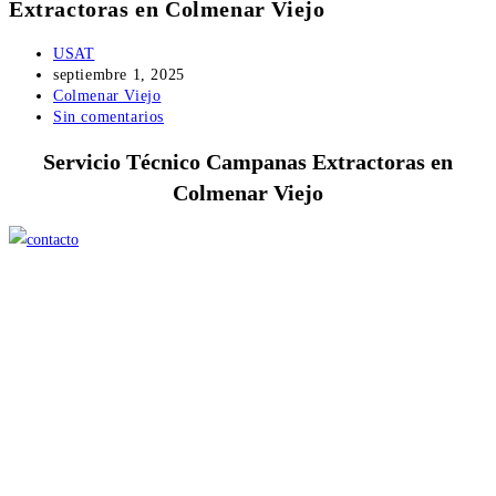
Extractoras en Colmenar Viejo
Autor
USAT
de
Publicación
septiembre 1, 2025
la
de
Categoría
Colmenar Viejo
entrada:
la
de
Comentarios
Sin comentarios
entrada:
la
de
Servicio Técnico Campanas Extractoras en
entrada:
la
entrada:
Colmenar Viejo