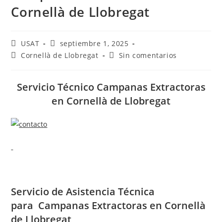
Cornellà de Llobregat
Autor
Publicación
USAT
septiembre 1, 2025
de
de
Categoría
Comentarios
Cornellà de Llobregat
Sin comentarios
la
la
de
de
entrada:
entrada:
la
la
entrada:
entrada:
Servicio Técnico Campanas Extractoras
en Cornellà de Llobregat
Servicio de
Asistencia Técnica
para Campanas Extractoras en Cornellà
de Llobregat