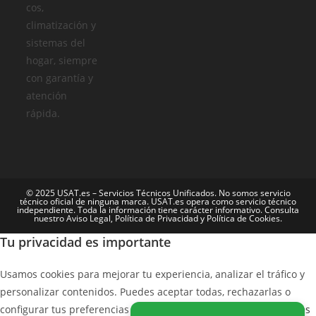
cos,
climatización y
sistemas del
hogar, siempre
con garantía y
atención
rápida.
© 2025 USAT.es – Servicios Técnicos Unificados. No somos servicio
técnico oficial de ninguna marca. USAT.es opera como servicio técnico
independiente. Toda la información tiene carácter informativo. Consulta
nuestro Aviso Legal, Política de Privacidad y Política de Cookies.
Tu privacidad es importante
Usamos cookies para mejorar tu experiencia, analizar el tráfico y
personalizar contenidos. Puedes aceptar todas, rechazarlas o
configurar tus preferencias por categoría.
Leer política de cookies