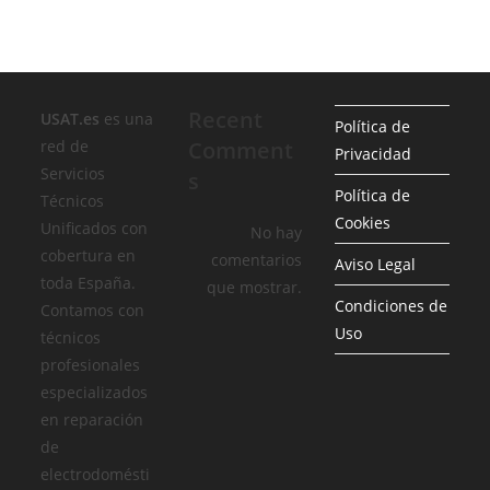
Recent
USAT.es
es una
Política de
red de
Comment
Privacidad
Servicios
s
Política de
Técnicos
Cookies
Unificados con
No hay
cobertura en
comentarios
Aviso Legal
toda España.
que mostrar.
Condiciones de
Contamos con
Uso
técnicos
profesionales
especializados
en reparación
de
electrodomésti