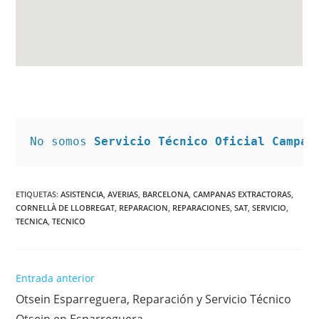
No somos 
Servicio Técnico Oficial Campan
ETIQUETAS
:
ASISTENCIA
,
AVERIAS
,
BARCELONA
,
CAMPANAS EXTRACTORAS
,
CORNELLÀ DE LLOBREGAT
,
REPARACION
,
REPARACIONES
,
SAT
,
SERVICIO
,
TECNICA
,
TECNICO
Leer
Entrada anterior
más
Otsein Esparreguera, Reparación y Servicio Técnico
artículos