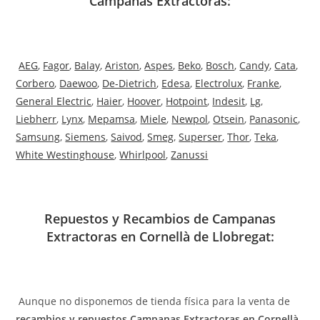
Campanas Extractoras:
AEG
,
Fagor
,
Balay
,
Ariston
,
Aspes
,
Beko
,
Bosch
,
Candy
,
Cata
,
Corbero
,
Daewoo
,
De-Dietrich
,
Edesa
,
Electrolux
,
Franke
,
General Electric
,
Haier
,
Hoover
,
Hotpoint
,
Indesit
,
Lg
,
Liebherr
,
Lynx
,
Mepamsa
,
Miele
,
Newpol
,
Otsein
,
Panasonic
,
Samsung
,
Siemens
,
Saivod
,
Smeg
,
Superser
,
Thor
,
Teka
,
White Westinghouse
,
Whirlpool
,
Zanussi
Repuestos y Recambios de Campanas
Extractoras en Cornellà de Llobregat:
Aunque no disponemos de tienda física para la venta de
recambios y repuestos Campanas Extractoras en Cornellà