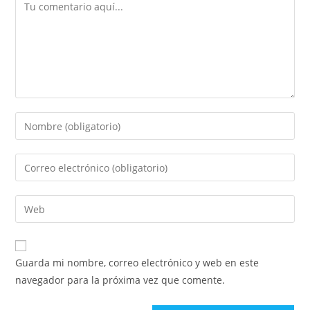
Comentario
Introduce
tu
nombre
Introduce
o
tu
nombre
dirección
Introduce
de
de
la
usuario
correo
URL
para
electrónico
de
comentar
Guarda mi nombre, correo electrónico y web en este
para
tu
navegador para la próxima vez que comente.
comentar
web
(opcional)