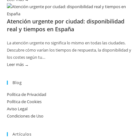
Disponibilidad
por
Atención urgente por ciudad: disponibilidad
temporada
real y tiempos en España
en
servicios
La atención urgente no significa lo mismo en todas las ciudades.
de
Descubre cómo varían los tiempos de respuesta, la disponibilidad y
calderas:
los costes según tu…
guía
Leer más →
:
práctica
Atención
urgente
Blog
por
Política de Privacidad
ciudad:
Política de Cookies
disponibilidad
Aviso Legal
real
Condiciones de Uso
y
tiempos
Artículos
en