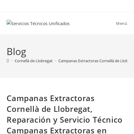
Ir
al
contenido
Menú
Blog
>
Cornellà de Llobregat
>
Campanas Extractoras Cornellà de Llobrega
Campanas Extractoras
Cornellà de Llobregat,
Reparación y Servicio Técnico
Campanas Extractoras en