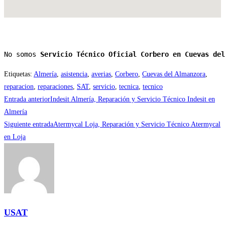
No somos 
Servicio Técnico Oficial Corbero en Cuevas del
Etiquetas
:
Almería
,
asistencia
,
averias
,
Corbero
,
Cuevas del Almanzora
,
reparacion
,
reparaciones
,
SAT
,
servicio
,
tecnica
,
tecnico
Leer
Entrada anterior
Indesit Almería, Reparación y Servicio Técnico Indesit en
más
Almería
Siguiente entrada
Atermycal Loja, Reparación y Servicio Técnico Atermycal
artículos
en Loja
USAT