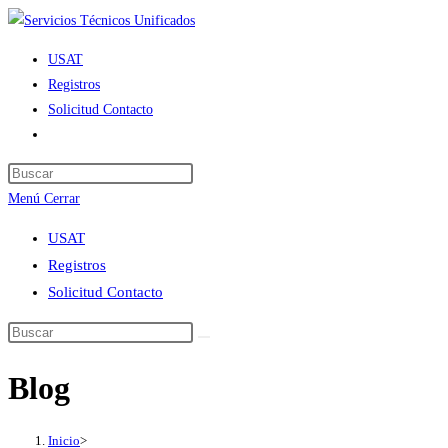
Ir
al
USAT
contenido
Registros
Solicitud Contacto
Alternar
búsqueda
de
Menú
Cerrar
la
web
USAT
Registros
Solicitud Contacto
Blog
Inicio
>