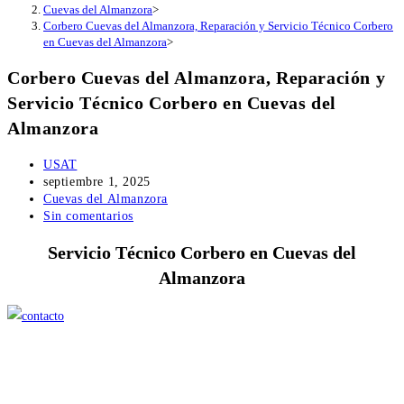
Cuevas del Almanzora
>
Corbero Cuevas del Almanzora, Reparación y Servicio Técnico Corbero
en Cuevas del Almanzora
>
Corbero Cuevas del Almanzora, Reparación y
Servicio Técnico Corbero en Cuevas del
Almanzora
Autor
USAT
de
Publicación
septiembre 1, 2025
la
de
Categoría
Cuevas del Almanzora
entrada:
la
de
Comentarios
Sin comentarios
entrada:
la
de
Servicio Técnico Corbero en Cuevas del
entrada:
la
entrada:
Almanzora