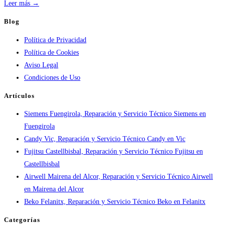
práctica
:
Leer más →
Atención
Blog
urgente
Política de Privacidad
por
Política de Cookies
ciudad:
Aviso Legal
disponibilidad
Condiciones de Uso
real
y
Artículos
tiempos
Siemens Fuengirola, Reparación y Servicio Técnico Siemens en
en
Fuengirola
España
Candy Vic, Reparación y Servicio Técnico Candy en Vic
Fujitsu Castellbisbal, Reparación y Servicio Técnico Fujitsu en
Castellbisbal
Airwell Mairena del Alcor, Reparación y Servicio Técnico Airwell
en Mairena del Alcor
Beko Felanitx, Reparación y Servicio Técnico Beko en Felanitx
Categorías