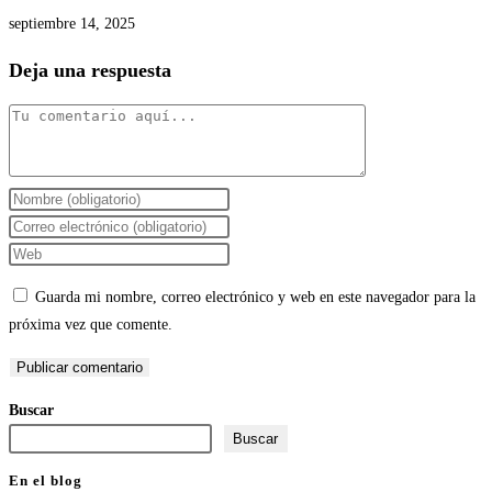
septiembre 14, 2025
Deja una respuesta
Comentario
Introduce
tu
Introduce
nombre
tu
Introduce
o
dirección
la
Guarda mi nombre, correo electrónico y web en este navegador para la
nombre
de
URL
próxima vez que comente.
de
correo
de
usuario
electrónico
tu
para
para
web
Buscar
comentar
comentar
(opcional)
Buscar
En el blog