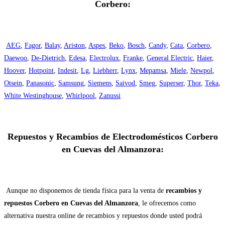
Corbero:
AEG
,
Fagor
,
Balay
,
Ariston
,
Aspes
,
Beko
,
Bosch
,
Candy
,
Cata
,
Corbero
,
Daewoo
,
De-Dietrich
,
Edesa
,
Electrolux
,
Franke
,
General Electric
,
Haier
,
Hoover
,
Hotpoint
,
Indesit
,
Lg
,
Liebherr
,
Lynx
,
Mepamsa
,
Miele
,
Newpol
,
Otsein
,
Panasonic
,
Samsung
,
Siemens
,
Saivod
,
Smeg
,
Superser
,
Thor
,
Teka
,
White Westinghouse
,
Whirlpool
,
Zanussi
Repuestos y Recambios de Electrodomésticos Corbero
en Cuevas del Almanzora:
Aunque no disponemos de tienda física para la venta de
recambios y
repuestos Corbero en Cuevas del Almanzora
, le ofrecemos como
alternativa nuestra online de recambios y repuestos donde usted podrá