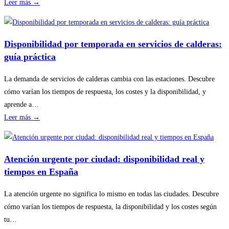
:
Leer más →
Cómo
planificar
revisiones
Disponibilidad por temporada en servicios de calderas:
básicas
guía práctica
del
hogar
La demanda de servicios de calderas cambia con las estaciones. Descubre
sin
cómo varían los tiempos de respuesta, los costes y la disponibilidad, y
riesgos
aprende a…
:
Leer más →
Disponibilidad
por
temporada
Atención urgente por ciudad: disponibilidad real y
en
tiempos en España
servicios
de
La atención urgente no significa lo mismo en todas las ciudades. Descubre
calderas:
cómo varían los tiempos de respuesta, la disponibilidad y los costes según
guía
tu…