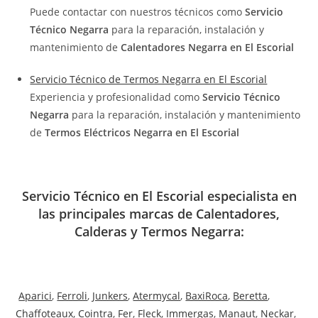
Puede contactar con nuestros técnicos como
Servicio
Técnico Negarra
para la reparación, instalación y
mantenimiento de
Calentadores Negarra en El Escorial
Servicio Técnico de Termos Negarra en El Escorial
Experiencia y profesionalidad como
Servicio Técnico
Negarra
para la reparación, instalación y mantenimiento
de
Termos Eléctricos Negarra en El Escorial
Servicio Técnico en El Escorial especialista en
las principales marcas de Calentadores,
Calderas y Termos Negarra:
Aparici
,
Ferroli
,
Junkers
,
Atermycal
,
BaxiRoca
,
Beretta
,
Chaffoteaux
,
Cointra
,
Fer
,
Fleck
,
Immergas
,
Manaut
,
Neckar
,