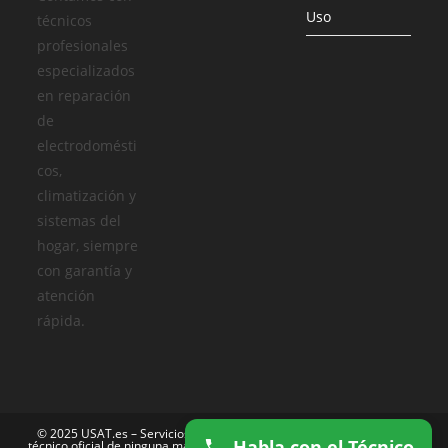
Uso
técnicos
profesionales
especializados
en reparación
de
electrodomésti
cos,
climatización y
sistemas del
hogar, siempre
con garantía y
atención
rápida.
© 2025 USAT.es – Servicios Técnicos Unificados. No somos servicio
Habla con el Técnico
técnico oficial de ninguna marca. USAT.es opera como servicio técnico