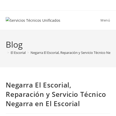
Ir
al
contenido
Menú
Blog
>
El Escorial
>
Negarra El Escorial, Reparación y Servicio Técnico Negarr
Negarra El Escorial,
Reparación y Servicio Técnico
Negarra en El Escorial