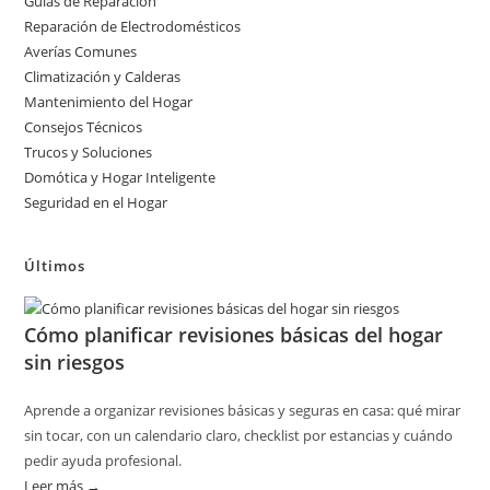
Guías de Reparación
Reparación de Electrodomésticos
Averías Comunes
Climatización y Calderas
Mantenimiento del Hogar
Consejos Técnicos
Trucos y Soluciones
Domótica y Hogar Inteligente
Seguridad en el Hogar
Últimos
Cómo planificar revisiones básicas del hogar
sin riesgos
Aprende a organizar revisiones básicas y seguras en casa: qué mirar
sin tocar, con un calendario claro, checklist por estancias y cuándo
pedir ayuda profesional.
Leer más →
: