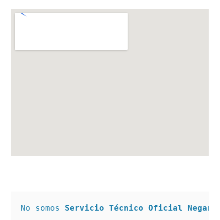
No somos 
Servicio Técnico Oficial Negarr