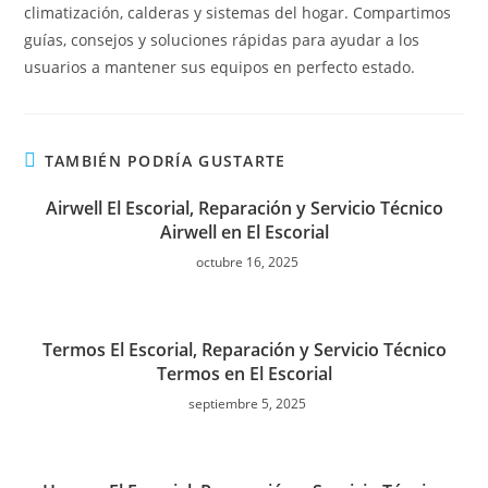
climatización, calderas y sistemas del hogar. Compartimos
guías, consejos y soluciones rápidas para ayudar a los
usuarios a mantener sus equipos en perfecto estado.
TAMBIÉN PODRÍA GUSTARTE
Airwell El Escorial, Reparación y Servicio Técnico
Airwell en El Escorial
octubre 16, 2025
Termos El Escorial, Reparación y Servicio Técnico
Termos en El Escorial
septiembre 5, 2025