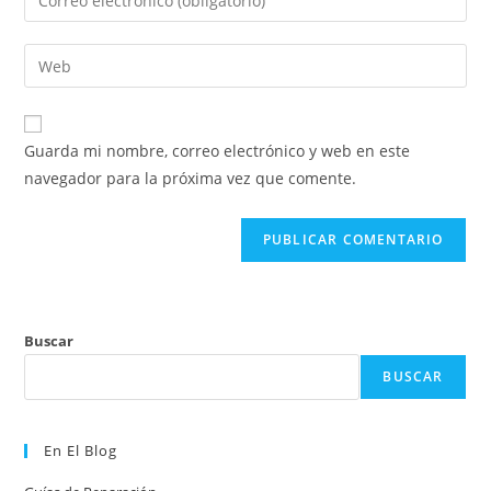
o
tu
nombre
dirección
Introduce
de
de
la
usuario
correo
URL
para
electrónico
de
comentar
Guarda mi nombre, correo electrónico y web en este
para
tu
navegador para la próxima vez que comente.
comentar
web
(opcional)
Buscar
BUSCAR
En El Blog