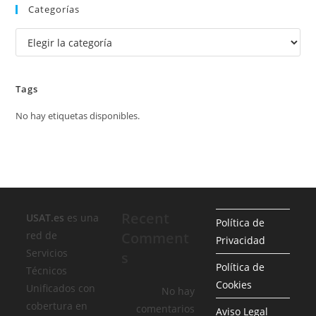
Categorías
Categorías
Tags
No hay etiquetas disponibles.
Recent
USAT.es
es una
Política de
red de
Comment
Privacidad
Servicios
s
Política de
Técnicos
Cookies
Unificados con
No hay
cobertura en
comentarios
Aviso Legal