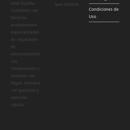
toda España.
que mostrar.
Condiciones de
Contamos con
Uso
técnicos
profesionales
especializados
en reparación
de
electrodomésti
cos,
climatización y
sistemas del
hogar, siempre
con garantía y
atención
rápida.