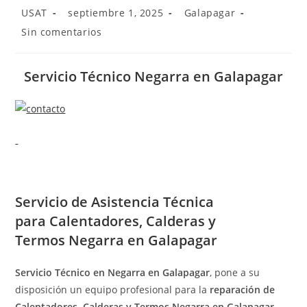
Autor
Publicación
Categoría
USAT
septiembre 1, 2025
Galapagar
de
de
de
Comentarios
Sin comentarios
la
la
la
de
entrada:
entrada:
entrada:
la
entrada:
Servicio Técnico Negarra en Galapagar
Servicio de
Asistencia Técnica
para Calentadores, Calderas y
Termos Negarra en Galapagar
Servicio Técnico en Negarra en Galapagar
, pone a su
disposición un equipo profesional para la
reparación de
Calentadores, Calderas y Termos Negarra en Galapagar
.