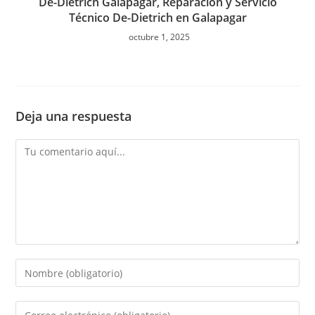
De-Dietrich Galapagar, Reparación y Servicio
Técnico De-Dietrich en Galapagar
octubre 1, 2025
Deja una respuesta
Comentario
Introduce
tu
nombre
Introduce