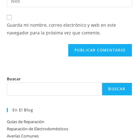
de
la
usuario
correo
URL
para
electrónico
de
comentar
Guarda mi nombre, correo electrónico y web en este
para
tu
navegador para la próxima vez que comente.
comentar
web
(opcional)
Buscar
BUSCAR
En El Blog
Guías de Reparación
Reparación de Electrodomésticos
Averías Comunes