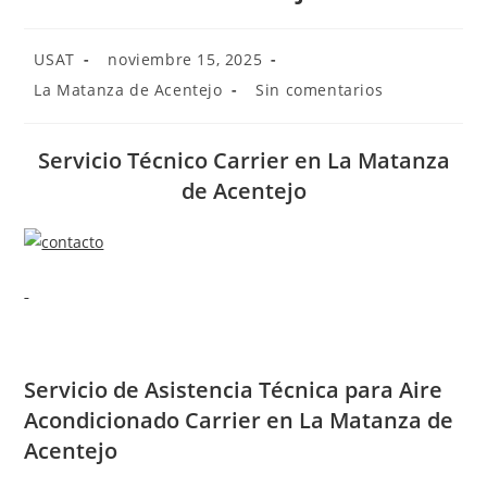
Autor
Publicación
USAT
noviembre 15, 2025
de
de
Categoría
Comentarios
La Matanza de Acentejo
Sin comentarios
la
la
de
de
entrada:
entrada:
la
la
entrada:
entrada:
Servicio Técnico Carrier en La Matanza
de Acentejo
Servicio de
Asistencia Técnica para Aire
Acondicionado Carrier en La Matanza de
Acentejo