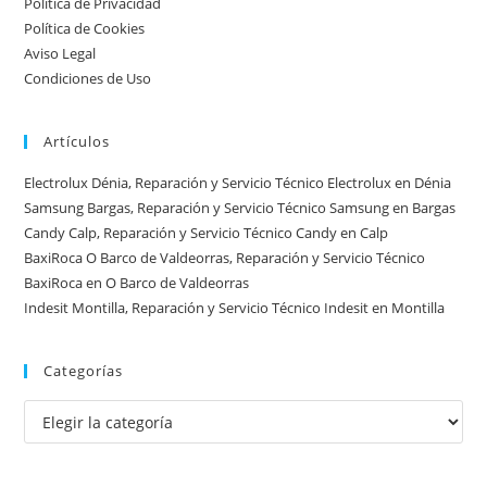
Política de Privacidad
ciudad:
Política de Cookies
disponibilidad
Aviso Legal
real
Condiciones de Uso
y
tiempos
Artículos
en
España
Electrolux Dénia, Reparación y Servicio Técnico Electrolux en Dénia
Samsung Bargas, Reparación y Servicio Técnico Samsung en Bargas
Candy Calp, Reparación y Servicio Técnico Candy en Calp
BaxiRoca O Barco de Valdeorras, Reparación y Servicio Técnico
BaxiRoca en O Barco de Valdeorras
Indesit Montilla, Reparación y Servicio Técnico Indesit en Montilla
Categorías
Categorías