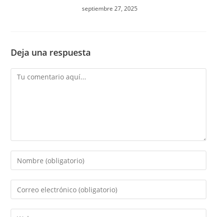
septiembre 27, 2025
Deja una respuesta
Comentario
Introduce
tu
nombre
Introduce
o
tu
nombre
dirección
Introduce
de