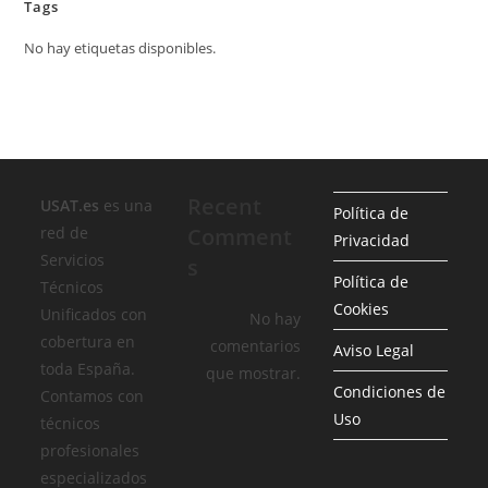
Tags
No hay etiquetas disponibles.
Recent
USAT.es
es una
Política de
red de
Comment
Privacidad
Servicios
s
Política de
Técnicos
Cookies
Unificados con
No hay
cobertura en
comentarios
Aviso Legal
toda España.
que mostrar.
Condiciones de
Contamos con
Uso
técnicos
profesionales
especializados