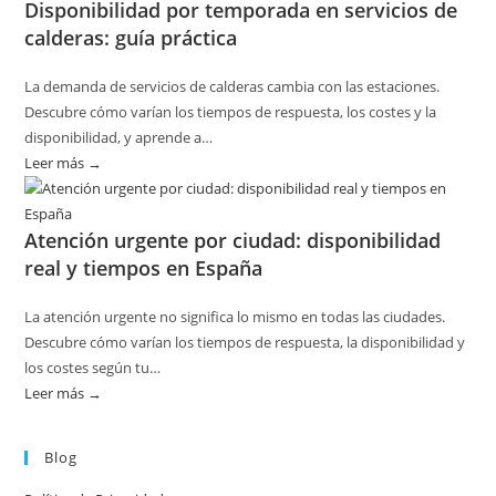
Disponibilidad por temporada en servicios de
revisiones
calderas: guía práctica
básicas
del
La demanda de servicios de calderas cambia con las estaciones.
hogar
Descubre cómo varían los tiempos de respuesta, los costes y la
sin
disponibilidad, y aprende a…
riesgos
Leer más →
:
Disponibilidad
por
Atención urgente por ciudad: disponibilidad
temporada
real y tiempos en España
en
servicios
La atención urgente no significa lo mismo en todas las ciudades.
de
Descubre cómo varían los tiempos de respuesta, la disponibilidad y
calderas:
los costes según tu…
guía
Leer más →
:
práctica
Atención
urgente
Blog
por