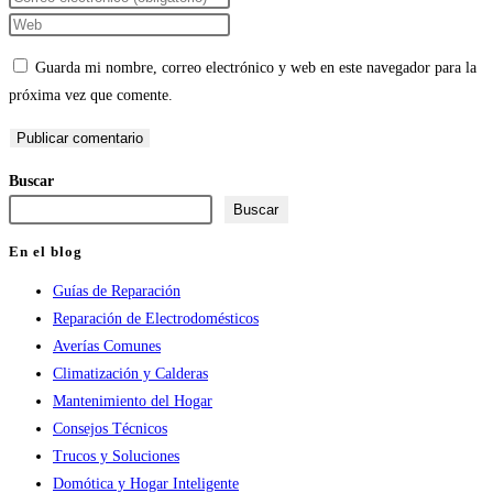
nombre
tu
Introduce
o
dirección
la
Guarda mi nombre, correo electrónico y web en este navegador para la
nombre
de
URL
próxima vez que comente.
de
correo
de
usuario
electrónico
tu
para
para
web
Buscar
comentar
comentar
(opcional)
Buscar
En el blog
Guías de Reparación
Reparación de Electrodomésticos
Averías Comunes
Climatización y Calderas
Mantenimiento del Hogar
Consejos Técnicos
Trucos y Soluciones
Domótica y Hogar Inteligente