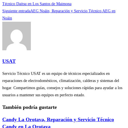
más
Técnico Daitsu en Los Santos de Maimona
Siguiente entrada
AEG Noáin, Reparación y Servicio Técnico AEG en
artículos
Noáin
USAT
Servicio Técnico USAT es un equipo de técnicos especializados en
reparaciones de electrodomésticos, climatización, calderas y sistemas del
hogar. Compartimos guías, consejos y soluciones rápidas para ayudar a los
usuarios a mantener sus equipos en perfecto estado.
También podría gustarte
Candy La Orotava, Reparación y Servicio Técnico
Candy en La Orotava