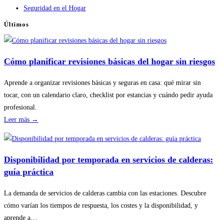
Seguridad en el Hogar
Últimos
Cómo planificar revisiones básicas del hogar sin riesgos
Aprende a organizar revisiones básicas y seguras en casa: qué mirar sin
tocar, con un calendario claro, checklist por estancias y cuándo pedir ayuda
profesional.
:
Leer más →
Cómo
planificar
revisiones
Disponibilidad por temporada en servicios de calderas:
básicas
guía práctica
del
hogar
La demanda de servicios de calderas cambia con las estaciones. Descubre
sin
cómo varían los tiempos de respuesta, los costes y la disponibilidad, y
riesgos
aprende a…