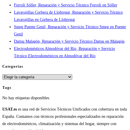
Ferroli Sóller, Reparación y Servicio Técnico Ferroli en Sóller
en
Lavavajillas Corbera de Llobregat, Reparación y Servicio Técnico
España
Lavavajillas en Corbera de Llobregat
Smeg Puente Genil, Reparación y Servicio Técnico Smeg en Puente
Genil
Daitsu Malagón, Reparación y Servicio Técnico Daitsu en Malagón
Electrodomésticos Almodóvar del Río, Reparación y Servicio
Técnico Electrodomésticos en Almodóvar del Río
Categorías
Categorías
Tags
No hay etiquetas disponibles.
USAT.es
es una red de Servicios Técnicos Unificados con cobertura en toda
España. Contamos con técnicos profesionales especializados en reparación
de electrodomésticos, climatización y sistemas del hogar, siempre con