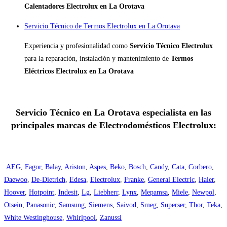
Calentadores Electrolux en La Orotava
Servicio Técnico de Termos Electrolux en La Orotava
Experiencia y profesionalidad como
Servicio Técnico Electrolux
para la reparación, instalación y mantenimiento de
Termos
Eléctricos Electrolux en La Orotava
Servicio Técnico en La Orotava especialista en las
principales marcas de Electrodomésticos Electrolux:
AEG
,
Fagor
,
Balay
,
Ariston
,
Aspes
,
Beko
,
Bosch
,
Candy
,
Cata
,
Corbero
,
Daewoo
,
De-Dietrich
,
Edesa
,
Electrolux
,
Franke
,
General Electric
,
Haier
,
Hoover
,
Hotpoint
,
Indesit
,
Lg
,
Liebherr
,
Lynx
,
Mepamsa
,
Miele
,
Newpol
,
Otsein
,
Panasonic
,
Samsung
,
Siemens
,
Saivod
,
Smeg
,
Superser
,
Thor
,
Teka
,
White Westinghouse
,
Whirlpool
,
Zanussi