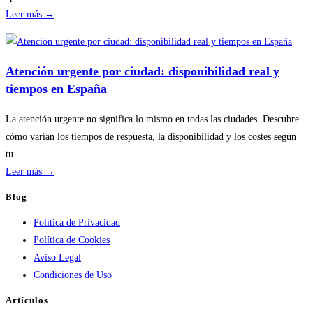
:
Leer más →
Disponibilidad
por
temporada
Atención urgente por ciudad: disponibilidad real y
en
tiempos en España
servicios
de
La atención urgente no significa lo mismo en todas las ciudades. Descubre
calderas:
cómo varían los tiempos de respuesta, la disponibilidad y los costes según
guía
tu…
práctica
:
Leer más →
Atención
Blog
urgente
Política de Privacidad
por
Política de Cookies
ciudad:
Aviso Legal
disponibilidad
Condiciones de Uso
real
y
Artículos
tiempos