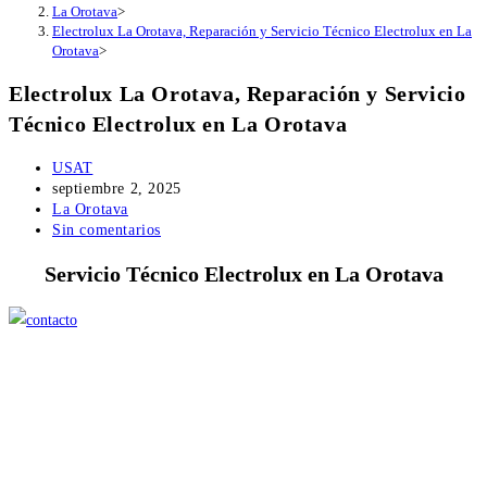
La Orotava
>
Electrolux La Orotava, Reparación y Servicio Técnico Electrolux en La
Orotava
>
Electrolux La Orotava, Reparación y Servicio
Técnico Electrolux en La Orotava
Autor
USAT
de
Publicación
septiembre 2, 2025
la
de
Categoría
La Orotava
entrada:
la
de
Comentarios
Sin comentarios
entrada:
la
de
Servicio Técnico Electrolux en La Orotava
entrada:
la
entrada: