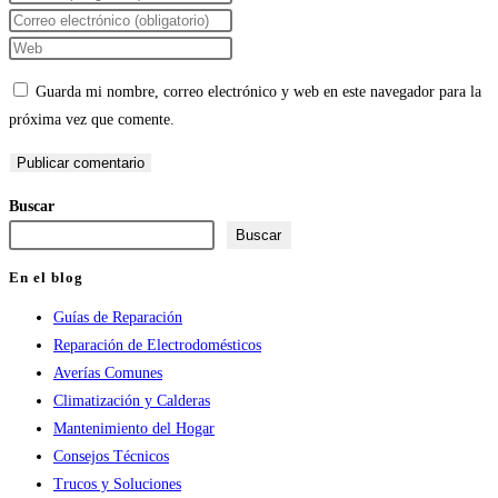
tu
Introduce
nombre
tu
Introduce
o
dirección
la
Guarda mi nombre, correo electrónico y web en este navegador para la
nombre
de
URL
próxima vez que comente.
de
correo
de
usuario
electrónico
tu
para
para
web
Buscar
comentar
comentar
(opcional)
Buscar
En el blog
Guías de Reparación
Reparación de Electrodomésticos
Averías Comunes
Climatización y Calderas
Mantenimiento del Hogar
Consejos Técnicos
Trucos y Soluciones