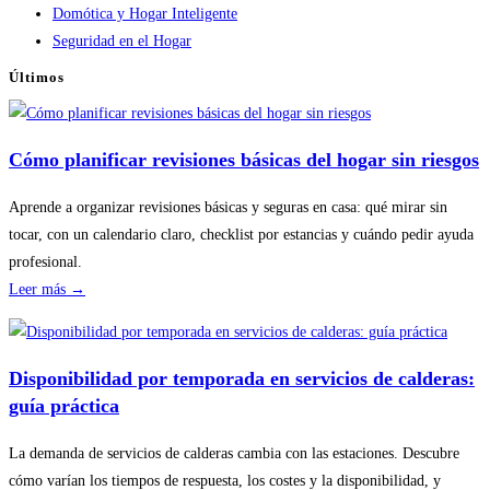
Domótica y Hogar Inteligente
Seguridad en el Hogar
Últimos
Cómo planificar revisiones básicas del hogar sin riesgos
Aprende a organizar revisiones básicas y seguras en casa: qué mirar sin
tocar, con un calendario claro, checklist por estancias y cuándo pedir ayuda
profesional.
:
Leer más →
Cómo
planificar
revisiones
Disponibilidad por temporada en servicios de calderas:
básicas
guía práctica
del
hogar
La demanda de servicios de calderas cambia con las estaciones. Descubre
sin
cómo varían los tiempos de respuesta, los costes y la disponibilidad, y