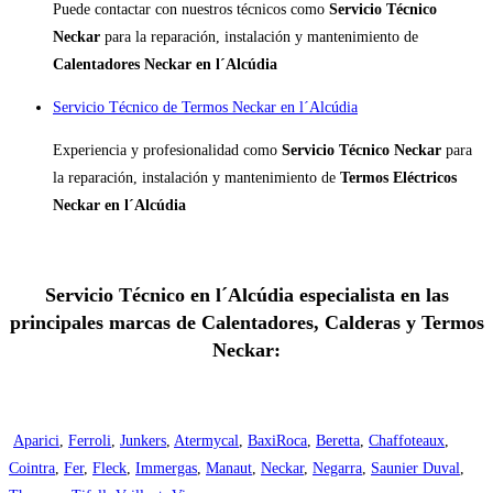
Puede contactar con nuestros técnicos como
Servicio Técnico
Neckar
para la reparación, instalación y mantenimiento de
Calentadores Neckar en l´Alcúdia
Servicio Técnico de Termos Neckar en l´Alcúdia
Experiencia y profesionalidad como
Servicio Técnico Neckar
para
la reparación, instalación y mantenimiento de
Termos Eléctricos
Neckar en l´Alcúdia
Servicio Técnico en l´Alcúdia especialista en las
principales marcas de Calentadores, Calderas y Termos
Neckar:
Aparici
,
Ferroli
,
Junkers
,
Atermycal
,
BaxiRoca
,
Beretta
,
Chaffoteaux
,
Cointra
,
Fer
,
Fleck
,
Immergas
,
Manaut
,
Neckar
,
Negarra
,
Saunier Duval
,