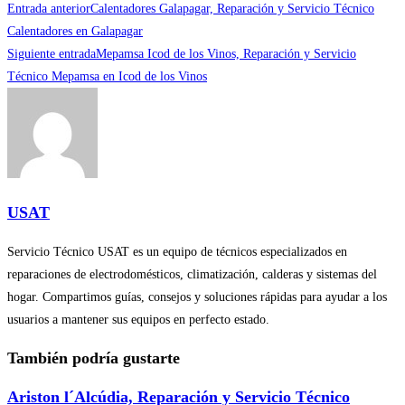
Leer
Entrada anterior
Calentadores Galapagar, Reparación y Servicio Técnico
más
Calentadores en Galapagar
Siguiente entrada
Mepamsa Icod de los Vinos, Reparación y Servicio
artículos
Técnico Mepamsa en Icod de los Vinos
USAT
Servicio Técnico USAT es un equipo de técnicos especializados en
reparaciones de electrodomésticos, climatización, calderas y sistemas del
hogar. Compartimos guías, consejos y soluciones rápidas para ayudar a los
usuarios a mantener sus equipos en perfecto estado.
También podría gustarte
Ariston l´Alcúdia, Reparación y Servicio Técnico