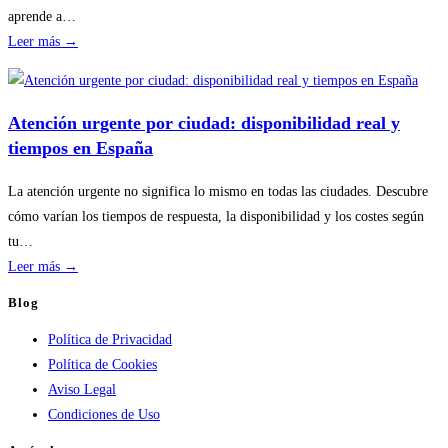
riesgos
aprende a…
:
Leer más →
Disponibilidad
por
temporada
Atención urgente por ciudad: disponibilidad real y
en
tiempos en España
servicios
de
La atención urgente no significa lo mismo en todas las ciudades. Descubre
calderas:
cómo varían los tiempos de respuesta, la disponibilidad y los costes según
guía
tu…
práctica
:
Leer más →
Atención
Blog
urgente
Política de Privacidad
por
Política de Cookies
ciudad:
Aviso Legal
disponibilidad
Condiciones de Uso
real
y