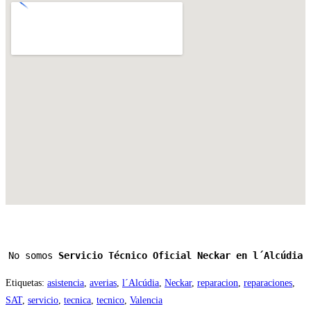
No somos 
Servicio Técnico Oficial Neckar en l´Alcúdia
Etiquetas
:
asistencia
,
averias
,
l´Alcúdia
,
Neckar
,
reparacion
,
reparaciones
,
SAT
,
servicio
,
tecnica
,
tecnico
,
Valencia