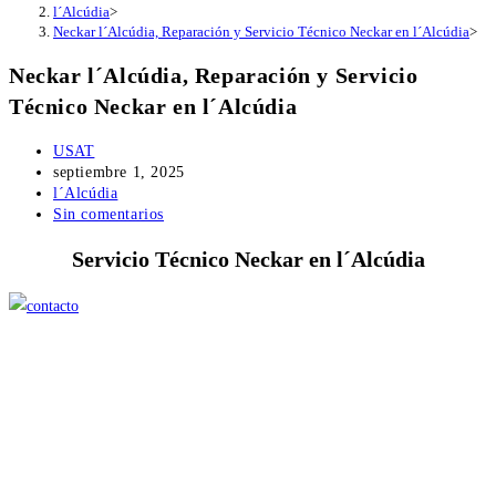
l´Alcúdia
>
Neckar l´Alcúdia, Reparación y Servicio Técnico Neckar en l´Alcúdia
>
Neckar l´Alcúdia, Reparación y Servicio
Técnico Neckar en l´Alcúdia
Autor
USAT
de
Publicación
septiembre 1, 2025
la
de
Categoría
l´Alcúdia
entrada:
la
de
Comentarios
Sin comentarios
entrada:
la
de
Servicio Técnico Neckar en l´Alcúdia
entrada:
la
entrada: