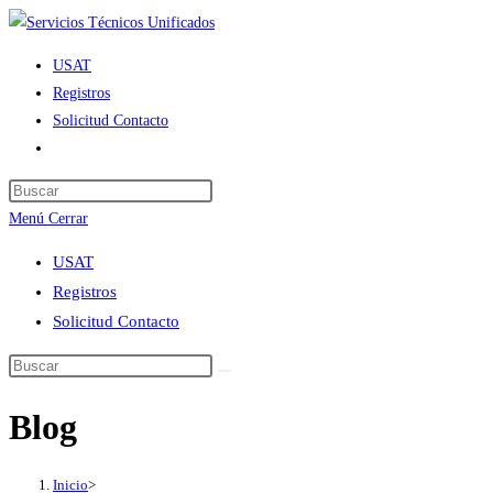
Ir
al
USAT
contenido
Registros
Solicitud Contacto
Alternar
búsqueda
de
Menú
Cerrar
la
web
USAT
Registros
Solicitud Contacto
Blog
Inicio
>