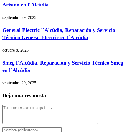
Ariston en l´Alcúdia
septiembre 29, 2025
General Electric l´Alcúdia, Reparación y Servicio
Técnico General Electric en l´Alcúdia
octubre 8, 2025
Smeg l´Alcúdia, Reparación y Servicio Técnico Smeg
en l´Alcúdia
septiembre 29, 2025
Deja una respuesta
Comentario
Introduce