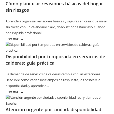
Cómo planificar revisiones básicas del hogar
sin riesgos
Aprende a organizar revisiones básicas y seguras en casa: qué mirar
sin tocar, con un calendario claro, checklist por estancias y cuándo
pedir ayuda profesional.
Leer más →
:
Cómo
planificar
Disponibilidad por temporada en servicios de
revisiones
calderas: guía práctica
básicas
del
La demanda de servicios de calderas cambia con las estaciones.
hogar
Descubre cómo varían los tiempos de respuesta, los costes y la
sin
disponibilidad, y aprende a…
riesgos
Leer más →
:
Disponibilidad
por
Atención urgente por ciudad: disponibilidad
temporada