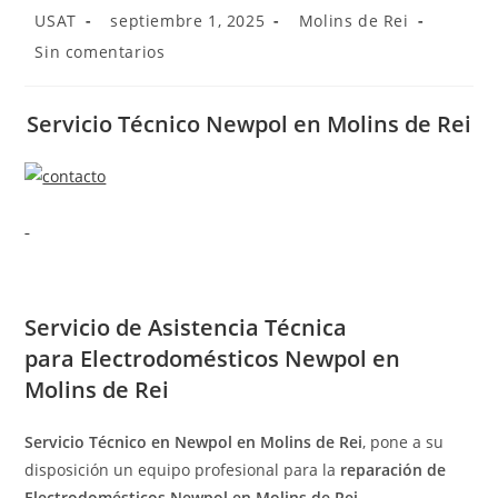
Autor
Publicación
Categoría
USAT
septiembre 1, 2025
Molins de Rei
de
de
de
Comentarios
Sin comentarios
la
la
la
de
entrada:
entrada:
entrada:
la
entrada:
Servicio Técnico Newpol en Molins de Rei
Servicio de
Asistencia Técnica
para Electrodomésticos Newpol en
Molins de Rei
Servicio Técnico en Newpol en Molins de Rei
, pone a su
disposición un equipo profesional para la
reparación de
Electrodomésticos Newpol en Molins de Rei
.