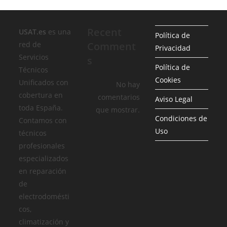
Recent
USAT.es
es una
Política de
red de
Comment
Privacidad
Servicios
s
Política de
Técnicos
Cookies
Unificados con
No hay
cobertura en
comentarios
Aviso Legal
toda España.
que mostrar.
Condiciones de
Contamos con
Uso
técnicos
profesionales
especializados
en reparación
de
electrodomésti
cos,
climatización y