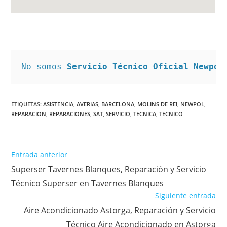
No somos 
Servicio Técnico Oficial Newpol
ETIQUETAS
:
ASISTENCIA
,
AVERIAS
,
BARCELONA
,
MOLINS DE REI
,
NEWPOL
,
REPARACION
,
REPARACIONES
,
SAT
,
SERVICIO
,
TECNICA
,
TECNICO
Leer
Entrada anterior
más
Superser Tavernes Blanques, Reparación y Servicio
artículos
Técnico Superser en Tavernes Blanques
Siguiente entrada
Aire Acondicionado Astorga, Reparación y Servicio
Técnico Aire Acondicionado en Astorga