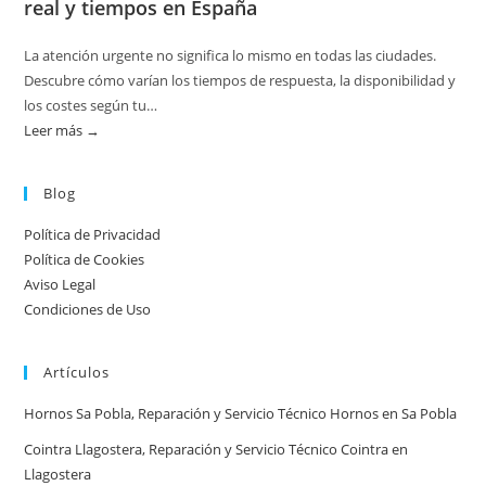
real y tiempos en España
en
servicios
La atención urgente no significa lo mismo en todas las ciudades.
de
Descubre cómo varían los tiempos de respuesta, la disponibilidad y
calderas:
los costes según tu…
guía
Leer más →
:
práctica
Atención
urgente
Blog
por
Política de Privacidad
ciudad:
Política de Cookies
disponibilidad
Aviso Legal
real
Condiciones de Uso
y
tiempos
Artículos
en
España
Hornos Sa Pobla, Reparación y Servicio Técnico Hornos en Sa Pobla
Cointra Llagostera, Reparación y Servicio Técnico Cointra en
Llagostera