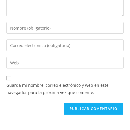
Introduce
tu
nombre
Introduce
o
tu
nombre
dirección
Introduce
de
de
la
usuario
correo
URL
para
electrónico
de
comentar
Guarda mi nombre, correo electrónico y web en este
para
tu
navegador para la próxima vez que comente.
comentar
web
(opcional)