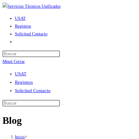
Ir
al
USAT
contenido
Registros
Solicitud Contacto
Alternar
búsqueda
de
Menú
Cerrar
la
web
USAT
Registros
Solicitud Contacto
Blog
Inicio
>