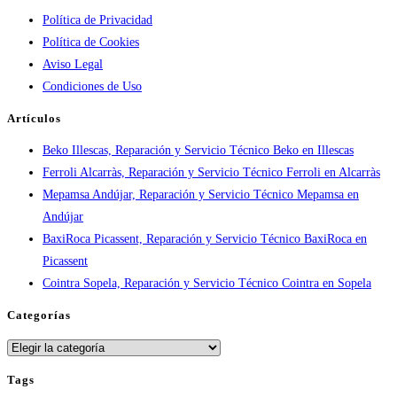
Política de Privacidad
por
Política de Cookies
ciudad:
Aviso Legal
disponibilidad
Condiciones de Uso
real
y
Artículos
tiempos
Beko Illescas, Reparación y Servicio Técnico Beko en Illescas
en
Ferroli Alcarràs, Reparación y Servicio Técnico Ferroli en Alcarràs
España
Mepamsa Andújar, Reparación y Servicio Técnico Mepamsa en
Andújar
BaxiRoca Picassent, Reparación y Servicio Técnico BaxiRoca en
Picassent
Cointra Sopela, Reparación y Servicio Técnico Cointra en Sopela
Categorías
Categorías
Tags