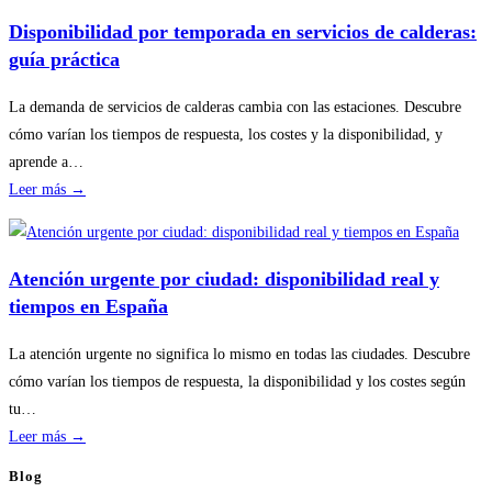
revisiones
Disponibilidad por temporada en servicios de calderas:
básicas
guía práctica
del
hogar
La demanda de servicios de calderas cambia con las estaciones. Descubre
sin
cómo varían los tiempos de respuesta, los costes y la disponibilidad, y
riesgos
aprende a…
:
Leer más →
Disponibilidad
por
temporada
Atención urgente por ciudad: disponibilidad real y
en
tiempos en España
servicios
de
La atención urgente no significa lo mismo en todas las ciudades. Descubre
calderas:
cómo varían los tiempos de respuesta, la disponibilidad y los costes según
guía
tu…
práctica
:
Leer más →
Atención
Blog
urgente