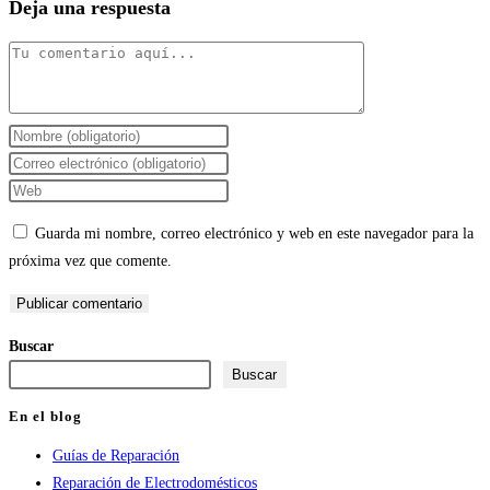
Deja una respuesta
Comentario
Introduce
tu
Introduce
nombre
tu
Introduce
o
dirección
la
Guarda mi nombre, correo electrónico y web en este navegador para la
nombre
de
URL
próxima vez que comente.
de
correo
de
usuario
electrónico
tu
para
para
web
Buscar
comentar
comentar
(opcional)
Buscar
En el blog
Guías de Reparación
Reparación de Electrodomésticos