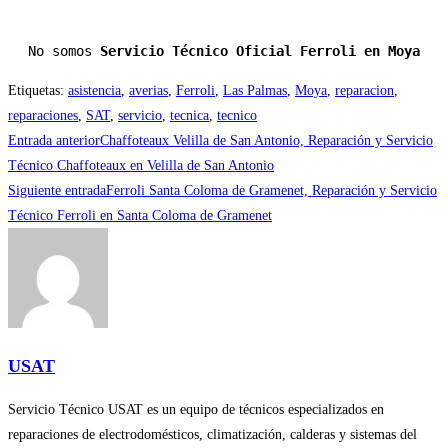
No somos 
Servicio Técnico Oficial Ferroli en Moya
Etiquetas
:
asistencia
,
averias
,
Ferroli
,
Las Palmas
,
Moya
,
reparacion
,
reparaciones
,
SAT
,
servicio
,
tecnica
,
tecnico
Leer
Entrada anterior
Chaffoteaux Velilla de San Antonio, Reparación y Servicio
más
Técnico Chaffoteaux en Velilla de San Antonio
Siguiente entrada
Ferroli Santa Coloma de Gramenet, Reparación y Servicio
artículos
Técnico Ferroli en Santa Coloma de Gramenet
USAT
Servicio Técnico USAT es un equipo de técnicos especializados en
reparaciones de electrodomésticos, climatización, calderas y sistemas del