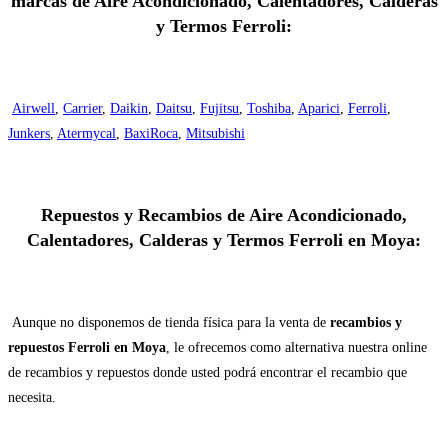
marcas de Aire Acondicionado, Calentadores, Calderas
y Termos Ferroli:
Airwell
,
Carrier
,
Daikin
,
Daitsu
,
Fujitsu
,
Toshiba
,
Aparici
,
Ferroli
,
Junkers
,
Atermycal
,
BaxiRoca
,
Mitsubishi
Repuestos y Recambios de Aire Acondicionado,
Calentadores, Calderas y Termos Ferroli en Moya:
Aunque no disponemos de tienda física para la venta de
recambios y
repuestos Ferroli en Moya
, le ofrecemos como alternativa nuestra online
de recambios y repuestos donde usted podrá encontrar el recambio que
necesita.