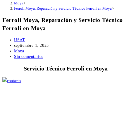
Moya
>
Ferroli Moya, Reparación y Servicio Técnico Ferroli en Moya
>
Ferroli Moya, Reparación y Servicio Técnico
Ferroli en Moya
Autor
USAT
de
Publicación
septiembre 1, 2025
la
de
Categoría
Moya
entrada:
la
de
Comentarios
Sin comentarios
entrada:
la
de
Servicio Técnico Ferroli en Moya
entrada:
la
entrada: