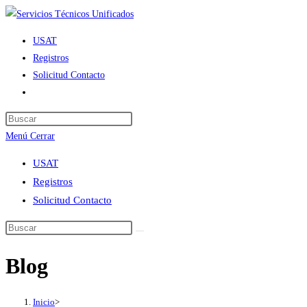
Ir
al
USAT
contenido
Registros
Solicitud Contacto
Alternar
búsqueda
de
Menú
Cerrar
la
web
USAT
Registros
Solicitud Contacto
Blog
Inicio
>