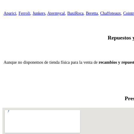
Aparici
,
Ferroli
,
Junkers
,
Atermycal
,
BaxiRoca
,
Beretta
,
Chaffoteaux
,
Cointr
Repuestos 
Aunque no disponemos de tienda física para la venta de
recambios y repues
Pre