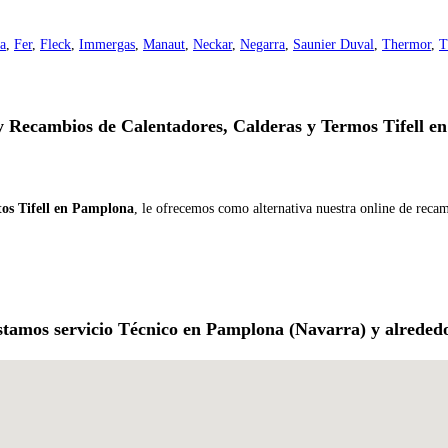
a
,
Fer
,
Fleck
,
Immergas
,
Manaut
,
Neckar
,
Negarra
,
Saunier Duval
,
Thermor
,
T
y Recambios de Calentadores, Calderas y Termos Tifell e
tos Tifell en Pamplona
, le ofrecemos como alternativa nuestra online de reca
stamos servicio Técnico en Pamplona (Navarra) y alrededo