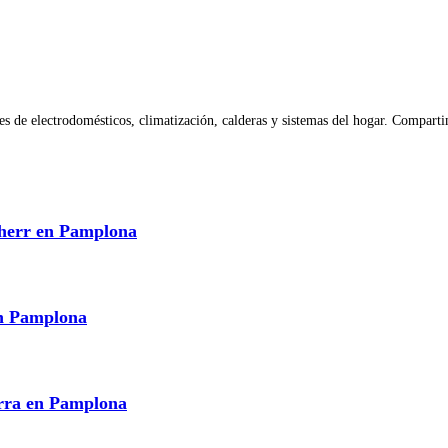
 de electrodomésticos, climatización, calderas y sistemas del hogar. Compartim
bherr en Pamplona
en Pamplona
arra en Pamplona