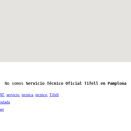
No somos 
Servicio Técnico Oficial Tifell en Pamplona
AT
,
servicio
,
tecnica
,
tecnico
,
Tifell
eulada
net