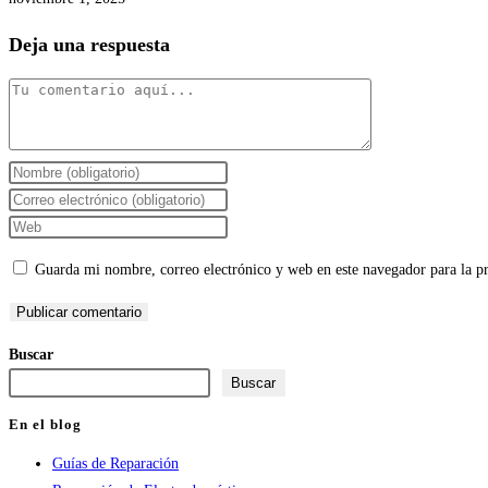
Deja una respuesta
Comentario
Introduce
tu
Introduce
nombre
tu
Introduce
o
dirección
la
Guarda mi nombre, correo electrónico y web en este navegador para la 
nombre
de
URL
de
correo
de
usuario
electrónico
tu
Buscar
para
para
web
Buscar
comentar
comentar
(opcional)
En el blog
Guías de Reparación