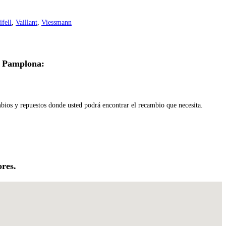
ifell
,
Vaillant
,
Viessmann
n Pamplona:
mbios y repuestos donde usted podrá encontrar el recambio que necesita.
res.