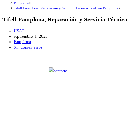
Pamplona
>
Tifell Pamplona, Reparación y Servicio Técnico Tifell en Pamplona
>
Tifell Pamplona, Reparación y Servicio Técnico
Autor
USAT
de
Publicación
septiembre 1, 2025
la
de
Categoría
Pamplona
entrada:
la
de
Comentarios
Sin comentarios
entrada:
la
de
entrada:
la
entrada: