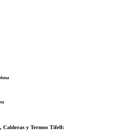
plona
ona
, Calderas y Termos Tifell: