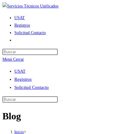
Ir
al
USAT
contenido
Registros
Solicitud Contacto
Alternar
búsqueda
de
Menú
Cerrar
la
web
USAT
Registros
Solicitud Contacto
Blog
Inicio
>