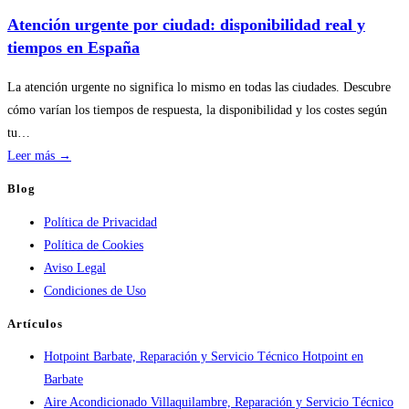
temporada
Atención urgente por ciudad: disponibilidad real y
en
tiempos en España
servicios
de
La atención urgente no significa lo mismo en todas las ciudades. Descubre
calderas:
cómo varían los tiempos de respuesta, la disponibilidad y los costes según
guía
tu…
práctica
:
Leer más →
Atención
Blog
urgente
Política de Privacidad
por
Política de Cookies
ciudad:
Aviso Legal
disponibilidad
Condiciones de Uso
real
y
Artículos
tiempos
Hotpoint Barbate, Reparación y Servicio Técnico Hotpoint en
en
Barbate
España
Aire Acondicionado Villaquilambre, Reparación y Servicio Técnico