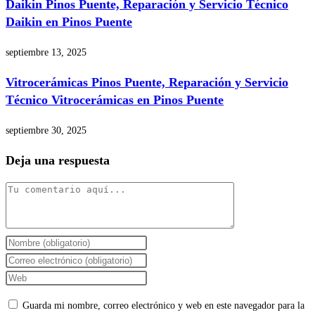
Daikin Pinos Puente, Reparación y Servicio Técnico
Daikin en Pinos Puente
septiembre 13, 2025
Vitrocerámicas Pinos Puente, Reparación y Servicio
Técnico Vitrocerámicas en Pinos Puente
septiembre 30, 2025
Deja una respuesta
Comentario
Introduce
tu
Introduce
nombre
tu
Introduce
o
dirección
la
Guarda mi nombre, correo electrónico y web en este navegador para la
nombre
de
URL