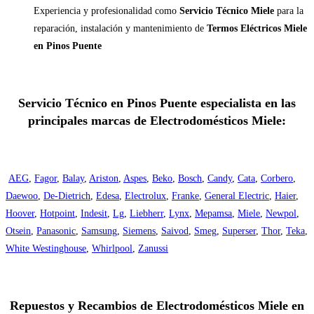
Experiencia y profesionalidad como
Servicio Técnico Miele
para la
reparación, instalación y mantenimiento de
Termos Eléctricos Miele
en Pinos Puente
Servicio Técnico en Pinos Puente especialista en las
principales marcas de Electrodomésticos Miele:
AEG
,
Fagor
,
Balay
,
Ariston
,
Aspes
,
Beko
,
Bosch
,
Candy
,
Cata
,
Corbero
,
Daewoo
,
De-Dietrich
,
Edesa
,
Electrolux
,
Franke
,
General Electric
,
Haier
,
Hoover
,
Hotpoint
,
Indesit
,
Lg
,
Liebherr
,
Lynx
,
Mepamsa
,
Miele
,
Newpol
,
Otsein
,
Panasonic
,
Samsung
,
Siemens
,
Saivod
,
Smeg
,
Superser
,
Thor
,
Teka
,
White Westinghouse
,
Whirlpool
,
Zanussi
Repuestos y Recambios de Electrodomésticos Miele en