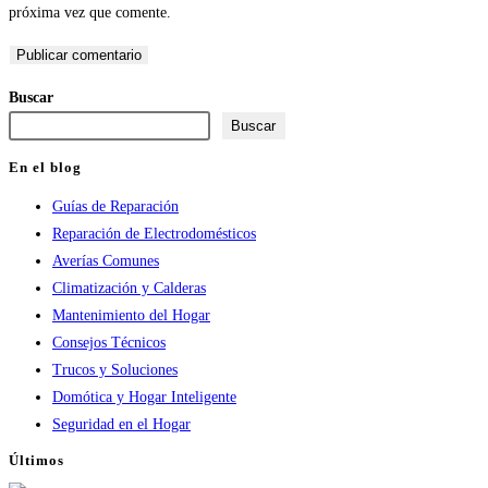
próxima vez que comente.
de
correo
de
usuario
electrónico
tu
para
para
web
Buscar
comentar
comentar
(opcional)
Buscar
En el blog
Guías de Reparación
Reparación de Electrodomésticos
Averías Comunes
Climatización y Calderas
Mantenimiento del Hogar
Consejos Técnicos
Trucos y Soluciones
Domótica y Hogar Inteligente
Seguridad en el Hogar
Últimos