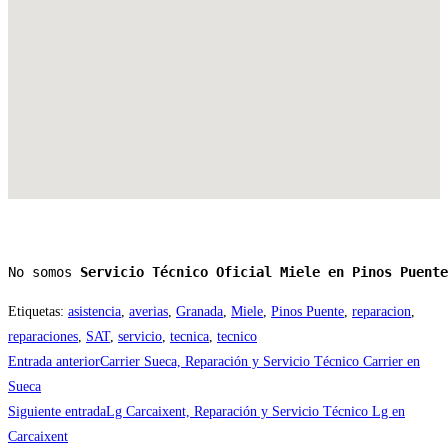
No somos 
Servicio Técnico Oficial Miele en Pinos Puente
Etiquetas
:
asistencia
,
averias
,
Granada
,
Miele
,
Pinos Puente
,
reparacion
,
reparaciones
,
SAT
,
servicio
,
tecnica
,
tecnico
Leer
Entrada anterior
Carrier Sueca, Reparación y Servicio Técnico Carrier en
más
Sueca
Siguiente entrada
Lg Carcaixent, Reparación y Servicio Técnico Lg en
artículos
Carcaixent