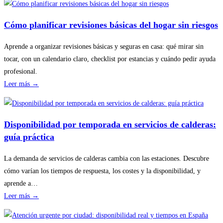
Cómo planificar revisiones básicas del hogar sin riesgos
Aprende a organizar revisiones básicas y seguras en casa: qué mirar sin
tocar, con un calendario claro, checklist por estancias y cuándo pedir ayuda
profesional.
:
Leer más →
Cómo
planificar
revisiones
Disponibilidad por temporada en servicios de calderas:
básicas
guía práctica
del
hogar
La demanda de servicios de calderas cambia con las estaciones. Descubre
sin
cómo varían los tiempos de respuesta, los costes y la disponibilidad, y
riesgos
aprende a…
:
Leer más →
Disponibilidad
por