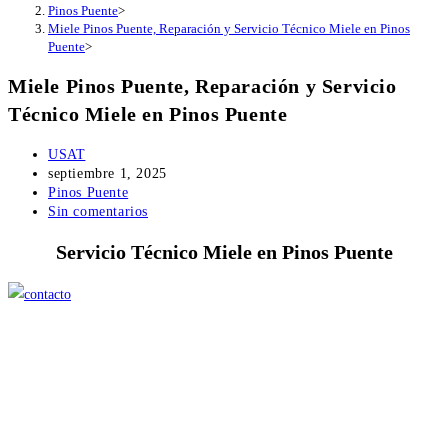
Pinos Puente
>
Miele Pinos Puente, Reparación y Servicio Técnico Miele en Pinos
Puente
>
Miele Pinos Puente, Reparación y Servicio
Técnico Miele en Pinos Puente
Autor
USAT
de
Publicación
septiembre 1, 2025
la
de
Categoría
Pinos Puente
entrada:
la
de
Comentarios
Sin comentarios
entrada:
la
de
Servicio Técnico Miele en Pinos Puente
entrada:
la
entrada: