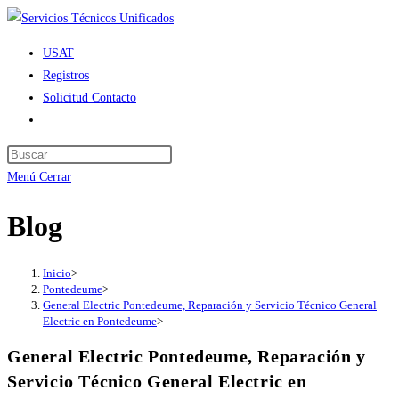
Ir
al
USAT
contenido
Registros
Solicitud Contacto
Alternar
búsqueda
de
Menú
Cerrar
la
web
Blog
Inicio
>
Pontedeume
>
General Electric Pontedeume, Reparación y Servicio Técnico General
Electric en Pontedeume
>
General Electric Pontedeume, Reparación y
Servicio Técnico General Electric en