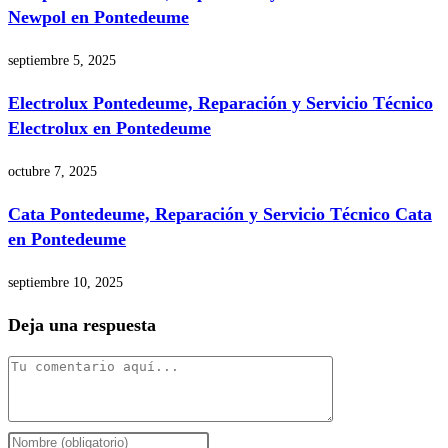
Newpol en Pontedeume
septiembre 5, 2025
Electrolux Pontedeume, Reparación y Servicio Técnico
Electrolux en Pontedeume
octubre 7, 2025
Cata Pontedeume, Reparación y Servicio Técnico Cata
en Pontedeume
septiembre 10, 2025
Deja una respuesta
Comentario
Introduce