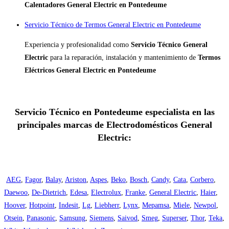
Calentadores General Electric en Pontedeume
Servicio Técnico de Termos General Electric en Pontedeume
Experiencia y profesionalidad como
Servicio Técnico General
Electric
para la reparación, instalación y mantenimiento de
Termos
Eléctricos General Electric en Pontedeume
Servicio Técnico en Pontedeume especialista en las
principales marcas de Electrodomésticos General
Electric:
AEG
,
Fagor
,
Balay
,
Ariston
,
Aspes
,
Beko
,
Bosch
,
Candy
,
Cata
,
Corbero
,
Daewoo
,
De-Dietrich
,
Edesa
,
Electrolux
,
Franke
,
General Electric
,
Haier
,
Hoover
,
Hotpoint
,
Indesit
,
Lg
,
Liebherr
,
Lynx
,
Mepamsa
,
Miele
,
Newpol
,
Otsein
,
Panasonic
,
Samsung
,
Siemens
,
Saivod
,
Smeg
,
Superser
,
Thor
,
Teka
,