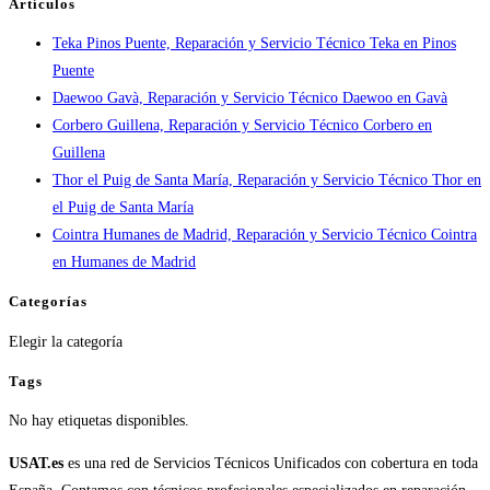
Artículos
tiempos
Teka Pinos Puente, Reparación y Servicio Técnico Teka en Pinos
en
Puente
España
Daewoo Gavà, Reparación y Servicio Técnico Daewoo en Gavà
Corbero Guillena, Reparación y Servicio Técnico Corbero en
Guillena
Thor el Puig de Santa María, Reparación y Servicio Técnico Thor en
el Puig de Santa María
Cointra Humanes de Madrid, Reparación y Servicio Técnico Cointra
en Humanes de Madrid
Categorías
Categorías
Elegir la categoría
Tags
No hay etiquetas disponibles.
USAT.es
es una red de Servicios Técnicos Unificados con cobertura en toda