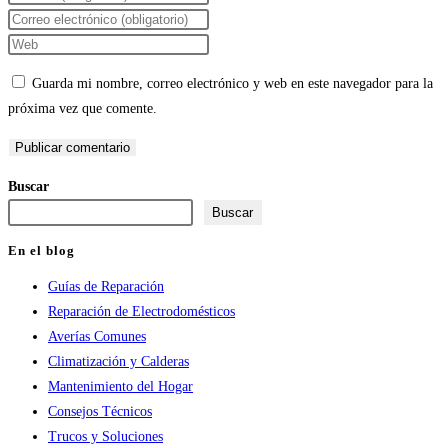
tu
Introduce
nombre
tu
Introduce
o
dirección
la
Guarda mi nombre, correo electrónico y web en este navegador para la
nombre
de
URL
próxima vez que comente.
de
correo
de
usuario
electrónico
tu
para
para
web
Buscar
comentar
comentar
(opcional)
Buscar
En el blog
Guías de Reparación
Reparación de Electrodomésticos
Averías Comunes
Climatización y Calderas
Mantenimiento del Hogar
Consejos Técnicos
Trucos y Soluciones