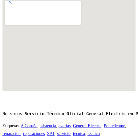
No somos 
Servicio Técnico Oficial General Electric en P
Etiquetas
:
A Coruña
,
asistencia
,
averias
,
General Electric
,
Pontedeume
,
reparacion
,
reparaciones
,
SAT
,
servicio
,
tecnica
,
tecnico