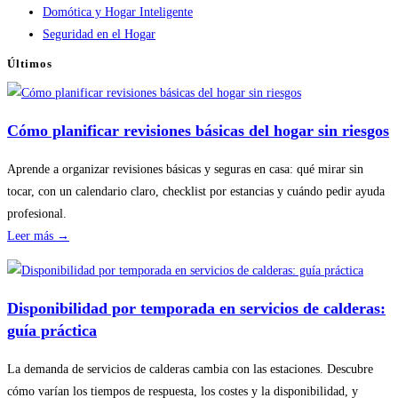
Domótica y Hogar Inteligente
Seguridad en el Hogar
Últimos
Cómo planificar revisiones básicas del hogar sin riesgos
Aprende a organizar revisiones básicas y seguras en casa: qué mirar sin
tocar, con un calendario claro, checklist por estancias y cuándo pedir ayuda
profesional.
:
Leer más →
Cómo
planificar
revisiones
Disponibilidad por temporada en servicios de calderas:
básicas
guía práctica
del
hogar
La demanda de servicios de calderas cambia con las estaciones. Descubre
sin
cómo varían los tiempos de respuesta, los costes y la disponibilidad, y