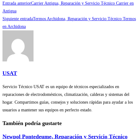
Leer
Entrada anterior
Carrier Antigua, Reparación y Servicio Técnico Carrier en
más
Antigua
Siguiente entrada
Termos Archidona, Reparación y Servicio Técnico Termos
artículos
en Archidona
USAT
Servicio Técnico USAT es un equipo de técnicos especializados en
reparaciones de electrodomésticos, climatización, calderas y sistemas del
hogar. Compartimos guías, consejos y soluciones rápidas para ayudar a los
usuarios a mantener sus equipos en perfecto estado.
También podría gustarte
Newpol Pontedeume, Reparación y Servicio Técnico