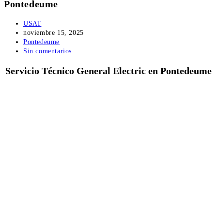
Pontedeume
Autor
USAT
de
Publicación
noviembre 15, 2025
la
de
Categoría
Pontedeume
entrada:
la
de
Comentarios
Sin comentarios
entrada:
la
de
Servicio Técnico General Electric en Pontedeume
entrada:
la
entrada: