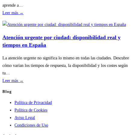
riesgos
aprende a…
:
Leer más →
Disponibilidad
por
temporada
Atención urgente por ciudad: disponibilidad real y
en
tiempos en España
servicios
de
La atención urgente no significa lo mismo en todas las ciudades. Descubre
calderas:
cómo varían los tiempos de respuesta, la disponibilidad y los costes según
guía
tu…
práctica
:
Leer más →
Atención
Blog
urgente
Política de Privacidad
por
Política de Cookies
ciudad:
Aviso Legal
disponibilidad
Condiciones de Uso
real
y