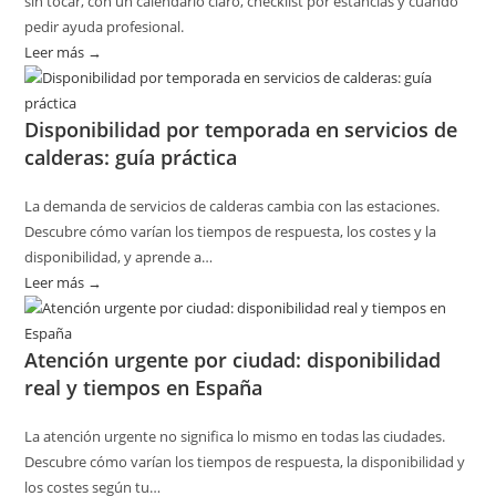
sin tocar, con un calendario claro, checklist por estancias y cuándo
pedir ayuda profesional.
Leer más →
:
Cómo
planificar
Disponibilidad por temporada en servicios de
revisiones
calderas: guía práctica
básicas
del
La demanda de servicios de calderas cambia con las estaciones.
hogar
Descubre cómo varían los tiempos de respuesta, los costes y la
sin
disponibilidad, y aprende a…
riesgos
Leer más →
:
Disponibilidad
por
Atención urgente por ciudad: disponibilidad
temporada
real y tiempos en España
en
servicios
La atención urgente no significa lo mismo en todas las ciudades.
de
Descubre cómo varían los tiempos de respuesta, la disponibilidad y
calderas:
los costes según tu…