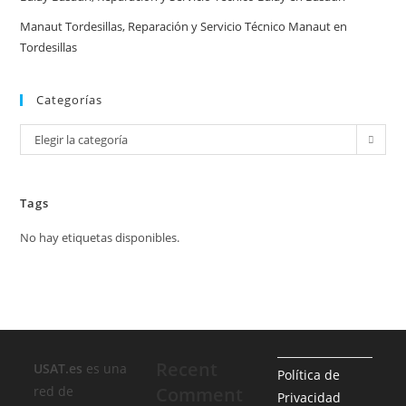
Manaut Tordesillas, Reparación y Servicio Técnico Manaut en
Tordesillas
Categorías
Categorías
Elegir la categoría
Tags
No hay etiquetas disponibles.
Recent
USAT.es
es una
Política de
red de
Comment
Privacidad