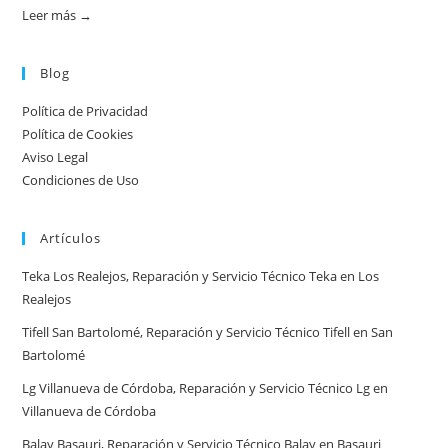
guía
Leer más →
:
práctica
Atención
urgente
Blog
por
Política de Privacidad
ciudad:
Política de Cookies
disponibilidad
Aviso Legal
real
Condiciones de Uso
y
tiempos
Artículos
en
España
Teka Los Realejos, Reparación y Servicio Técnico Teka en Los
Realejos
Tifell San Bartolomé, Reparación y Servicio Técnico Tifell en San
Bartolomé
Lg Villanueva de Córdoba, Reparación y Servicio Técnico Lg en
Villanueva de Córdoba
Balay Basauri, Reparación y Servicio Técnico Balay en Basauri