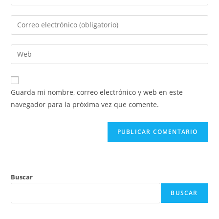
tu
nombre
Introduce
o
tu
nombre
dirección
Introduce
de
de
la
usuario
correo
URL
para
electrónico
de
comentar
Guarda mi nombre, correo electrónico y web en este
para
tu
navegador para la próxima vez que comente.
comentar
web
(opcional)
Buscar
BUSCAR