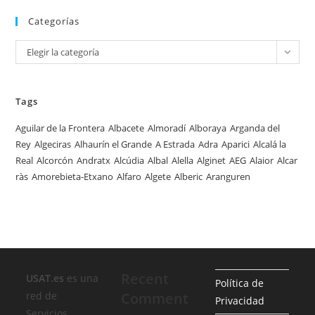
Categorías
Categorías
Elegir la categoría
Tags
Aguilar de la Frontera
Albacete
Almoradí
Alboraya
Arganda del
Rey
Algeciras
Alhaurín el Grande
A Estrada
Adra
Aparici
Alcalá la
Real
Alcorcón
Andratx
Alcúdia
Albal
Alella
Alginet
AEG
Alaior
Alcar
ràs
Amorebieta-Etxano
Alfaro
Algete
Alberic
Aranguren
Recent
USAT.es
es una
Política de
red de
Comment
Privacidad
Servicios