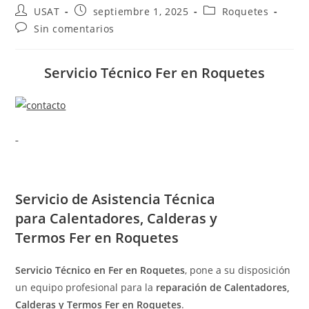
Autor
Publicación
Categoría
USAT
septiembre 1, 2025
Roquetes
de
de
de
Comentarios
Sin comentarios
la
la
la
de
entrada:
entrada:
entrada:
la
entrada:
Servicio Técnico Fer en Roquetes
Servicio de
Asistencia Técnica
para Calentadores, Calderas y
Termos Fer en Roquetes
Servicio Técnico en Fer en Roquetes
, pone a su disposición
un equipo profesional para la
reparación de Calentadores,
Calderas y Termos Fer en Roquetes
.