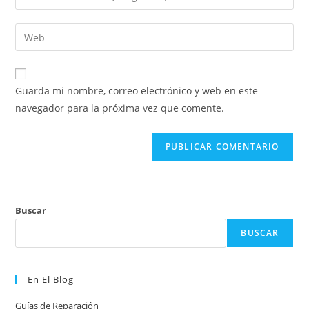
o
tu
nombre
dirección
Introduce
de
de
la
usuario
correo
URL
para
electrónico
de
comentar
Guarda mi nombre, correo electrónico y web en este
para
tu
navegador para la próxima vez que comente.
comentar
web
(opcional)
Buscar
BUSCAR
En El Blog
Guías de Reparación