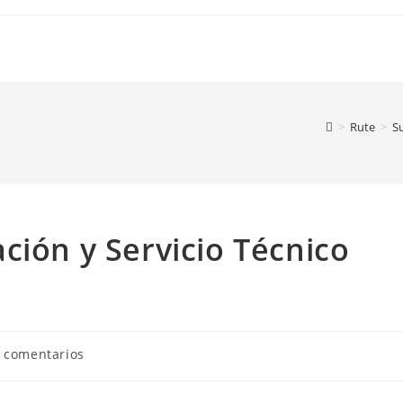
>
Rute
>
S
ción y Servicio Técnico
tarios
n comentarios