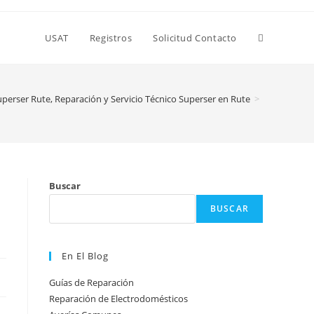
Alternar
USAT
Registros
Solicitud Contacto
búsqueda
uperser Rute, Reparación y Servicio Técnico Superser en Rute
>
de
Buscar
la
BUSCAR
web
En El Blog
Guías de Reparación
Reparación de Electrodomésticos