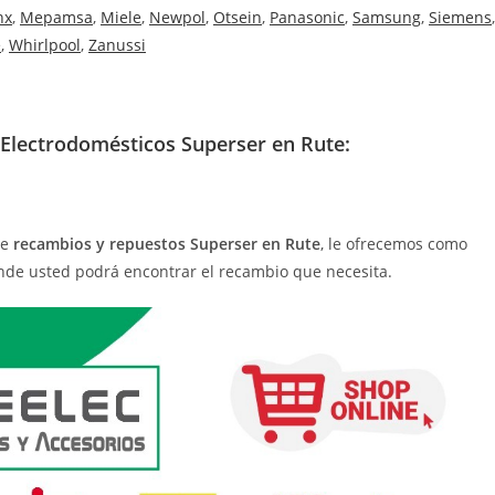
nx
,
Mepamsa
,
Miele
,
Newpol
,
Otsein
,
Panasonic
,
Samsung
,
Siemens
,
e
,
Whirlpool
,
Zanussi
Electrodomésticos Superser en Rute:
de
recambios y repuestos Superser en Rute
, le ofrecemos como
nde usted podrá encontrar el recambio que necesita.