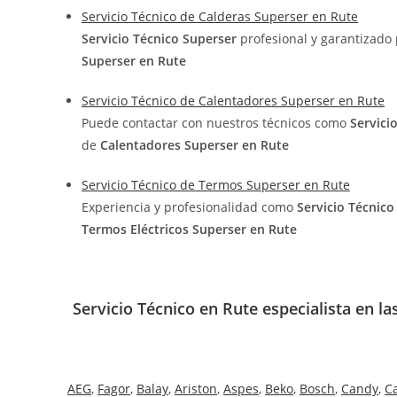
Servicio Técnico de Calderas Superser en Rute
Servicio Técnico Superser
profesional y garantizado
Superser en Rute
Servicio Técnico de Calentadores Superser en Rute
Puede contactar con nuestros técnicos como
Servici
de
Calentadores Superser en Rute
Servicio Técnico de Termos Superser en Rute
Experiencia y profesionalidad como
Servicio Técnic
Termos Eléctricos Superser en Rute
Servicio Técnico en Rute especialista en l
AEG
,
Fagor
,
Balay
,
Ariston
,
Aspes
,
Beko
,
Bosch
,
Candy
,
C