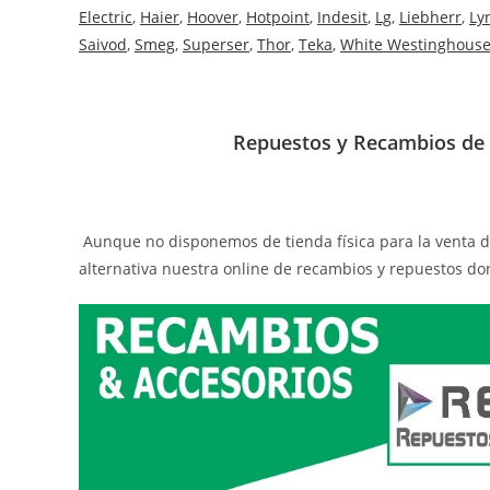
Electric
,
Haier
,
Hoover
,
Hotpoint
,
Indesit
,
Lg
,
Liebherr
,
Ly
Saivod
,
Smeg
,
Superser
,
Thor
,
Teka
,
White Westinghous
Repuestos y Recambios de 
Aunque no disponemos de tienda física para la venta 
alternativa nuestra online de recambios y repuestos do