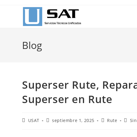
Ir
al
contenido
Blog
Superser Rute, Repara
Superser en Rute
Autor
Publicación
Categoría
Comen
USAT
septiembre 1, 2025
Rute
Si
de
de
de
de
la
la
la
la