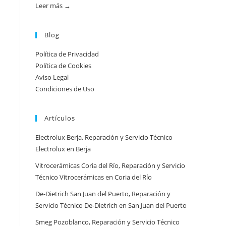
práctica
Leer más →
:
Atención
urgente
Blog
por
Política de Privacidad
ciudad:
Política de Cookies
disponibilidad
Aviso Legal
real
Condiciones de Uso
y
tiempos
Artículos
en
España
Electrolux Berja, Reparación y Servicio Técnico
Electrolux en Berja
Vitrocerámicas Coria del Río, Reparación y Servicio
Técnico Vitrocerámicas en Coria del Río
De-Dietrich San Juan del Puerto, Reparación y
Servicio Técnico De-Dietrich en San Juan del Puerto
Smeg Pozoblanco, Reparación y Servicio Técnico