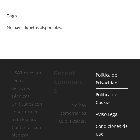
Tags
No hay etiquetas disponibles.
Recent
USAT.es
es una
Política de
red de
Comment
Privacidad
Servicios
s
Política de
Técnicos
Cookies
Unificados con
No hay
cobertura en
comentarios
Aviso Legal
toda España.
que mostrar.
Condiciones de
Contamos con
Uso
técnicos