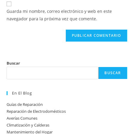
URL
para
electrónico
de
comentar
Guarda mi nombre, correo electrónico y web en este
para
tu
navegador para la próxima vez que comente.
comentar
web
(opcional)
Buscar
BUSCAR
En El Blog
Guías de Reparación
Reparación de Electrodomésticos
Averías Comunes
Climatización y Calderas
Mantenimiento del Hogar