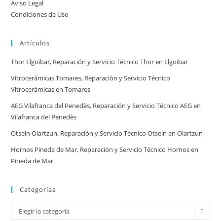
Aviso Legal
real
Condiciones de Uso
y
tiempos
Artículos
en
España
Thor Elgoibar, Reparación y Servicio Técnico Thor en Elgoibar
Vitrocerámicas Tomares, Reparación y Servicio Técnico
Vitrocerámicas en Tomares
AEG Vilafranca del Penedès, Reparación y Servicio Técnico AEG en
Vilafranca del Penedès
Otsein Oiartzun, Reparación y Servicio Técnico Otsein en Oiartzun
Hornos Pineda de Mar, Reparación y Servicio Técnico Hornos en
Pineda de Mar
Categorías
Categorías
Elegir la categoría