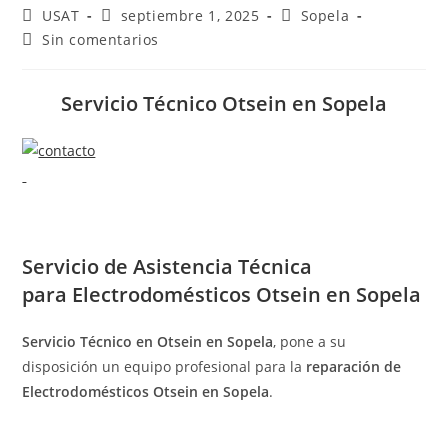
Autor
Publicación
Categoría
USAT
septiembre 1, 2025
Sopela
de
de
de
Comentarios
Sin comentarios
la
la
la
de
entrada:
entrada:
entrada:
la
entrada:
Servicio Técnico Otsein en Sopela
Servicio de
Asistencia Técnica
para Electrodomésticos Otsein en Sopela
Servicio Técnico en Otsein en Sopela
, pone a su
disposición un equipo profesional para la
reparación de
Electrodomésticos Otsein en Sopela
.