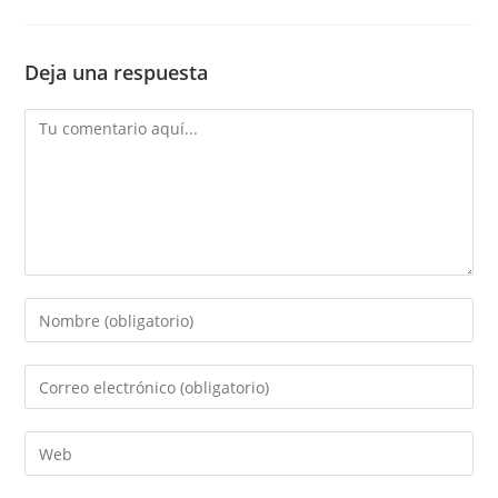
Deja una respuesta
Comentario
Introduce
tu
nombre
Introduce
o
tu
nombre
dirección
Introduce
de
de
la
usuario
correo