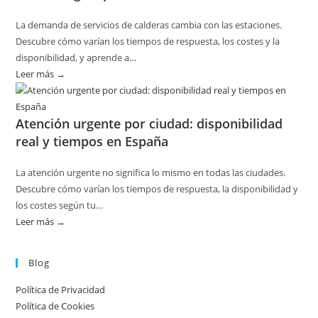
del
La demanda de servicios de calderas cambia con las estaciones.
hogar
Descubre cómo varían los tiempos de respuesta, los costes y la
sin
disponibilidad, y aprende a…
riesgos
Leer más →
:
Disponibilidad
por
Atención urgente por ciudad: disponibilidad
temporada
real y tiempos en España
en
servicios
La atención urgente no significa lo mismo en todas las ciudades.
de
Descubre cómo varían los tiempos de respuesta, la disponibilidad y
calderas:
los costes según tu…
guía
Leer más →
:
práctica
Atención
urgente
Blog
por
Política de Privacidad
ciudad:
Política de Cookies
disponibilidad