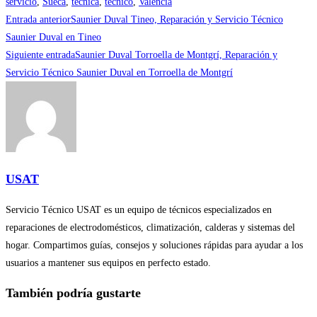
servicio
,
Sueca
,
tecnica
,
tecnico
,
Valencia
Leer
Entrada anterior
Saunier Duval Tineo, Reparación y Servicio Técnico
más
Saunier Duval en Tineo
Siguiente entrada
Saunier Duval Torroella de Montgrí, Reparación y
artículos
Servicio Técnico Saunier Duval en Torroella de Montgrí
USAT
Servicio Técnico USAT es un equipo de técnicos especializados en
reparaciones de electrodomésticos, climatización, calderas y sistemas del
hogar. Compartimos guías, consejos y soluciones rápidas para ayudar a los
usuarios a mantener sus equipos en perfecto estado.
También podría gustarte