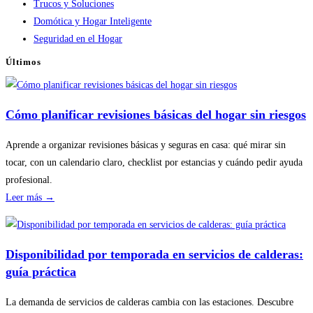
Trucos y Soluciones
Domótica y Hogar Inteligente
Seguridad en el Hogar
Últimos
Cómo planificar revisiones básicas del hogar sin riesgos
Aprende a organizar revisiones básicas y seguras en casa: qué mirar sin
tocar, con un calendario claro, checklist por estancias y cuándo pedir ayuda
profesional.
:
Leer más →
Cómo
planificar
revisiones
Disponibilidad por temporada en servicios de calderas:
básicas
guía práctica
del
hogar
La demanda de servicios de calderas cambia con las estaciones. Descubre