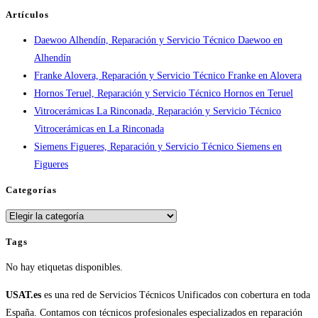
y
Artículos
tiempos
Daewoo Alhendín, Reparación y Servicio Técnico Daewoo en
en
Alhendín
España
Franke Alovera, Reparación y Servicio Técnico Franke en Alovera
Hornos Teruel, Reparación y Servicio Técnico Hornos en Teruel
Vitrocerámicas La Rinconada, Reparación y Servicio Técnico
Vitrocerámicas en La Rinconada
Siemens Figueres, Reparación y Servicio Técnico Siemens en
Figueres
Categorías
Categorías
Tags
No hay etiquetas disponibles.
USAT.es
es una red de Servicios Técnicos Unificados con cobertura en toda
España. Contamos con técnicos profesionales especializados en reparación