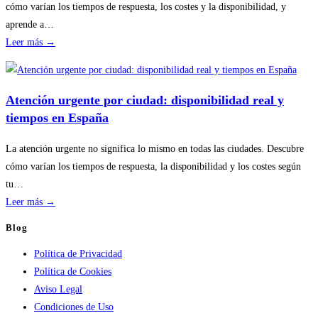
sin
cómo varían los tiempos de respuesta, los costes y la disponibilidad, y
riesgos
aprende a…
:
Leer más →
Disponibilidad
por
temporada
Atención urgente por ciudad: disponibilidad real y
en
tiempos en España
servicios
de
La atención urgente no significa lo mismo en todas las ciudades. Descubre
calderas:
cómo varían los tiempos de respuesta, la disponibilidad y los costes según
guía
tu…
práctica
:
Leer más →
Atención
Blog
urgente
Política de Privacidad
por
Política de Cookies
ciudad:
Aviso Legal
disponibilidad
Condiciones de Uso
real