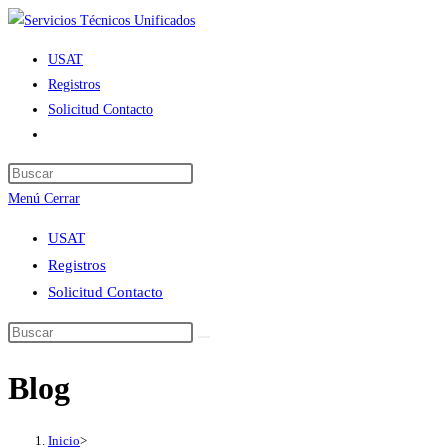
Ir
al
USAT
contenido
Registros
Solicitud Contacto
Alternar
búsqueda
de
Menú
Cerrar
la
web
USAT
Registros
Solicitud Contacto
Blog
Inicio
>