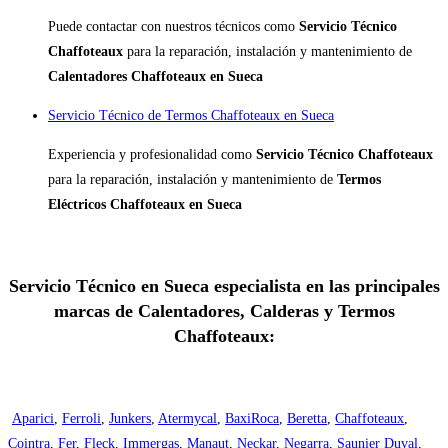
Puede contactar con nuestros técnicos como
Servicio Técnico
Chaffoteaux
para la reparación, instalación y mantenimiento de
Calentadores Chaffoteaux en Sueca
Servicio Técnico de Termos Chaffoteaux en Sueca
Experiencia y profesionalidad como
Servicio Técnico Chaffoteaux
para la reparación, instalación y mantenimiento de
Termos
Eléctricos Chaffoteaux en Sueca
Servicio Técnico en Sueca especialista en las principales
marcas de Calentadores, Calderas y Termos
Chaffoteaux:
Aparici
,
Ferroli
,
Junkers
,
Atermycal
,
BaxiRoca
,
Beretta
,
Chaffoteaux
,
Cointra
,
Fer
,
Fleck
,
Immergas
,
Manaut
,
Neckar
,
Negarra
,
Saunier Duval
,