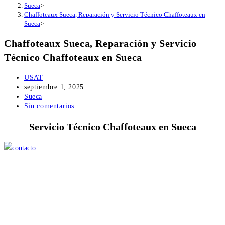
Sueca
>
Chaffoteaux Sueca, Reparación y Servicio Técnico Chaffoteaux en
Sueca
>
Chaffoteaux Sueca, Reparación y Servicio
Técnico Chaffoteaux en Sueca
Autor
USAT
de
Publicación
septiembre 1, 2025
la
de
Categoría
Sueca
entrada:
la
de
Comentarios
Sin comentarios
entrada:
la
de
Servicio Técnico Chaffoteaux en Sueca
entrada:
la
entrada: