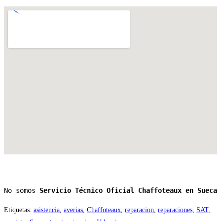
No somos 
Servicio Técnico Oficial Chaffoteaux en Sueca
Etiquetas
:
asistencia
,
averias
,
Chaffoteaux
,
reparacion
,
reparaciones
,
SAT
,