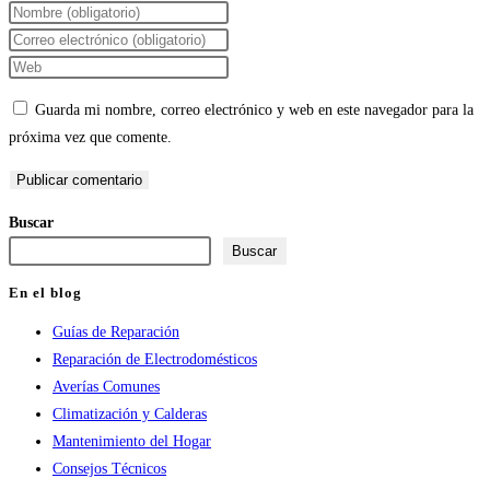
Introduce
tu
Introduce
nombre
tu
Introduce
o
dirección
la
Guarda mi nombre, correo electrónico y web en este navegador para la
nombre
de
URL
próxima vez que comente.
de
correo
de
usuario
electrónico
tu
para
para
web
Buscar
comentar
comentar
(opcional)
Buscar
En el blog
Guías de Reparación
Reparación de Electrodomésticos
Averías Comunes
Climatización y Calderas
Mantenimiento del Hogar
Consejos Técnicos