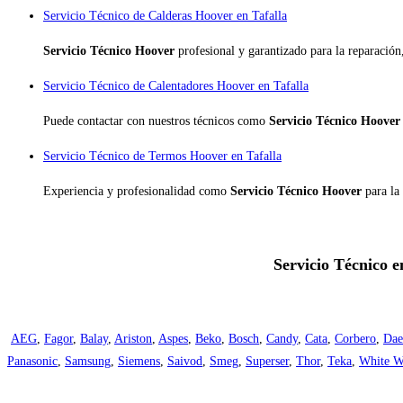
Servicio Técnico de Calderas Hoover en Tafalla
Servicio Técnico Hoover
profesional y garantizado para la reparació
Servicio Técnico de Calentadores Hoover en Tafalla
Puede contactar con nuestros técnicos como
Servicio Técnico Hoove
Servicio Técnico de Termos Hoover en Tafalla
Experiencia y profesionalidad como
Servicio Técnico Hoover
para la
Servicio Técnico e
AEG
,
Fagor
,
Balay
,
Ariston
,
Aspes
,
Beko
,
Bosch
,
Candy
,
Cata
,
Corbero
,
Da
Panasonic
,
Samsung
,
Siemens
,
Saivod
,
Smeg
,
Superser
,
Thor
,
Teka
,
White W