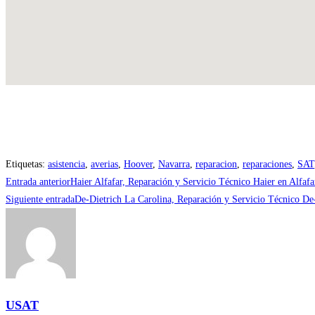
Etiquetas
:
asistencia
,
averias
,
Hoover
,
Navarra
,
reparacion
,
reparaciones
,
SAT
Leer
Entrada anterior
Haier Alfafar, Reparación y Servicio Técnico Haier en Alfafa
más
Siguiente entrada
De-Dietrich La Carolina, Reparación y Servicio Técnico De
artículos
USAT