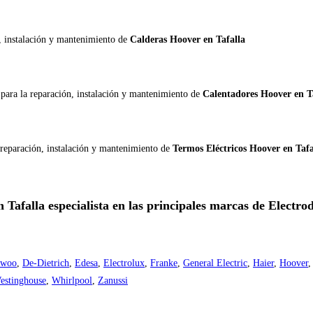
n, instalación y mantenimiento de
Calderas Hoover en Tafalla
r
para la reparación, instalación y mantenimiento de
Calentadores Hoover en T
 reparación, instalación y mantenimiento de
Termos Eléctricos Hoover en Tafa
n Tafalla especialista en las principales marcas de Electr
ewoo
,
De-Dietrich
,
Edesa
,
Electrolux
,
Franke
,
General Electric
,
Haier
,
Hoover
estinghouse
,
Whirlpool
,
Zanussi