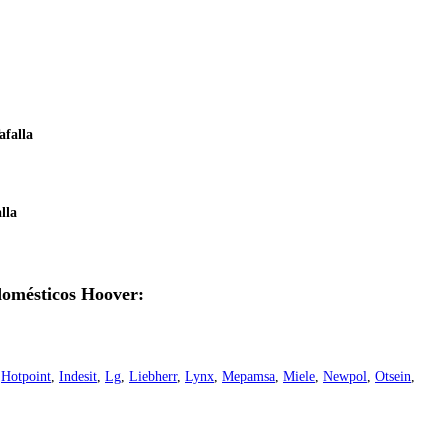
afalla
lla
odomésticos Hoover:
,
Hotpoint
,
Indesit
,
Lg
,
Liebherr
,
Lynx
,
Mepamsa
,
Miele
,
Newpol
,
Otsein
,