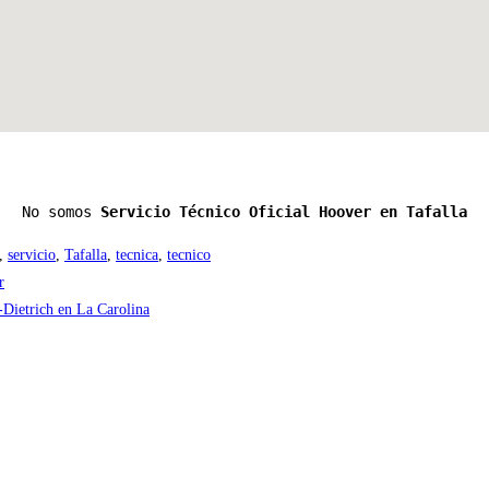
No somos 
Servicio Técnico Oficial Hoover en Tafalla
,
servicio
,
Tafalla
,
tecnica
,
tecnico
r
-Dietrich en La Carolina