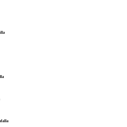
lla
lla
a
falla