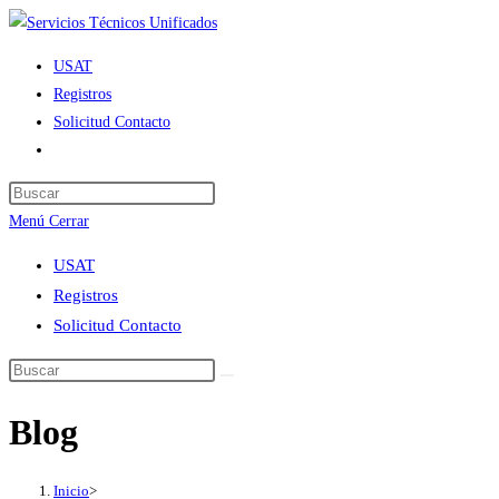
Ir
al
USAT
contenido
Registros
Solicitud Contacto
Alternar
búsqueda
de
Menú
Cerrar
la
web
USAT
Registros
Solicitud Contacto
Blog
Inicio
>