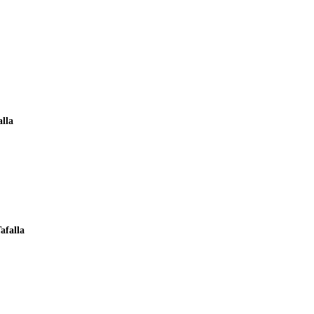
alla
afalla