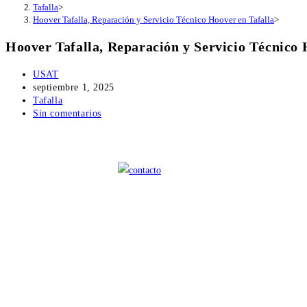
Tafalla
>
Hoover Tafalla, Reparación y Servicio Técnico Hoover en Tafalla
>
Hoover Tafalla, Reparación y Servicio Técnico 
Autor
USAT
de
Publicación
septiembre 1, 2025
la
de
Categoría
Tafalla
entrada:
la
de
Comentarios
Sin comentarios
entrada:
la
de
entrada:
la
entrada: