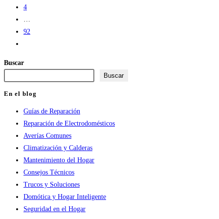
4
…
92
Ir
a
Buscar
la
Buscar
página
siguiente
En el blog
Guías de Reparación
Reparación de Electrodomésticos
Averías Comunes
Climatización y Calderas
Mantenimiento del Hogar
Consejos Técnicos
Trucos y Soluciones
Domótica y Hogar Inteligente
Seguridad en el Hogar