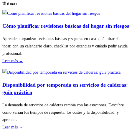
Últimos
Cómo planificar revisiones básicas del hogar sin riesgos
Aprende a organizar revisiones básicas y seguras en casa: qué mirar sin
tocar, con un calendario claro, checklist por estancias y cuándo pedir ayuda
profesional.
:
Leer más →
Cómo
planificar
revisiones
Disponibilidad por temporada en servicios de calderas:
básicas
guía práctica
del
hogar
La demanda de servicios de calderas cambia con las estaciones. Descubre
sin
cómo varían los tiempos de respuesta, los costes y la disponibilidad, y
riesgos
aprende a…
:
Leer más →