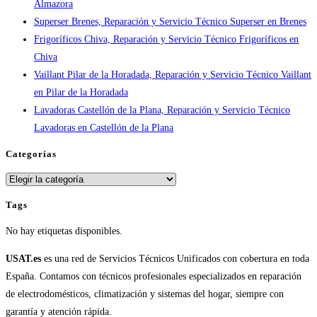
Almazora
España
Superser Brenes, Reparación y Servicio Técnico Superser en Brenes
Frigoríficos Chiva, Reparación y Servicio Técnico Frigoríficos en
Chiva
Vaillant Pilar de la Horadada, Reparación y Servicio Técnico Vaillant
en Pilar de la Horadada
Lavadoras Castellón de la Plana, Reparación y Servicio Técnico
Lavadoras en Castellón de la Plana
Categorías
Categorías
Tags
No hay etiquetas disponibles.
USAT.es
es una red de Servicios Técnicos Unificados con cobertura en toda
España. Contamos con técnicos profesionales especializados en reparación
de electrodomésticos, climatización y sistemas del hogar, siempre con
garantía y atención rápida.