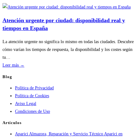
Disponibilidad
por
temporada
Atención urgente por ciudad: disponibilidad real y
en
tiempos en España
servicios
de
La atención urgente no significa lo mismo en todas las ciudades. Descubre
calderas:
cómo varían los tiempos de respuesta, la disponibilidad y los costes según
guía
tu…
práctica
:
Leer más →
Atención
Blog
urgente
Política de Privacidad
por
Política de Cookies
ciudad:
Aviso Legal
disponibilidad
Condiciones de Uso
real
y
Artículos
tiempos
Aparici Almazora, Reparación y Servicio Técnico Aparici en
en