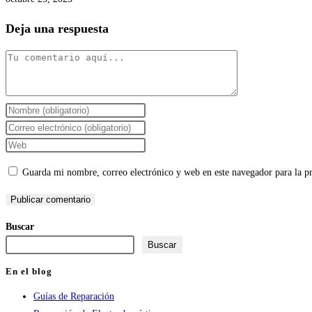
Deja una respuesta
Comentario
Introduce
tu
Introduce
nombre
tu
Introduce
o
dirección
la
Guarda mi nombre, correo electrónico y web en este navegador para la 
nombre
de
URL
de
correo
de
usuario
electrónico
tu
Buscar
para
para
web
Buscar
comentar
comentar
(opcional)
En el blog
Guías de Reparación