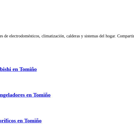
 de electrodomésticos, climatización, calderas y sistemas del hogar. Compartim
ubishi en Tomiño
ongeladores en Tomiño
oríficos en Tomiño