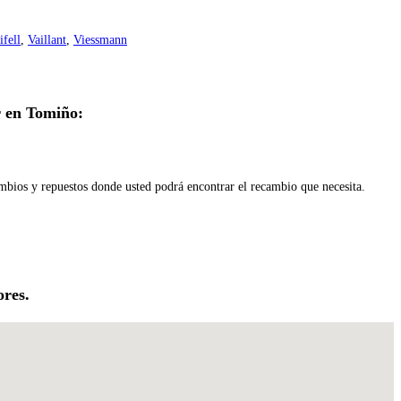
ifell
,
Vaillant
,
Viessmann
 en Tomiño:
ambios y repuestos donde usted podrá encontrar el recambio que necesita.
ores.