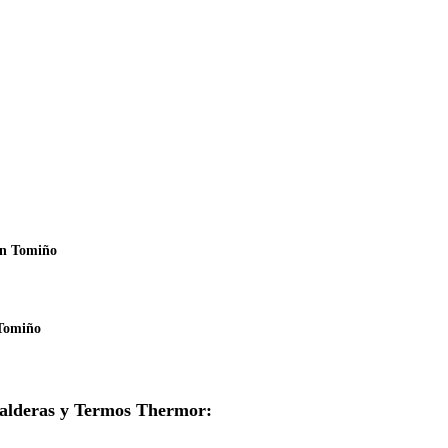
en Tomiño
 Tomiño
 Calderas y Termos Thermor: