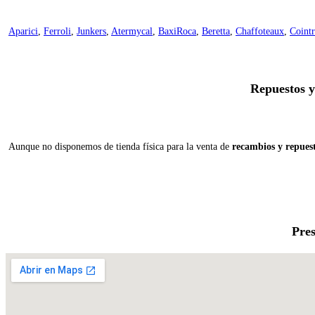
Aparici
,
Ferroli
,
Junkers
,
Atermycal
,
BaxiRoca
,
Beretta
,
Chaffoteaux
,
Cointr
Repuestos 
Aunque no disponemos de tienda física para la venta de
recambios y repue
Pres