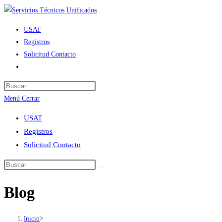
Ir
al
USAT
contenido
Registros
Solicitud Contacto
Alternar
búsqueda
de
Menú
Cerrar
la
web
USAT
Registros
Solicitud Contacto
Blog
Inicio
>