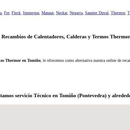
a
,
Fer
,
Fleck
,
Immergas
,
Manaut
,
Neckar
,
Negarra
,
Saunier Duval
,
Thermor
,
T
y Recambios de Calentadores, Calderas y Termos Thermor
stos Thermor en Tomiño
, le ofrecemos como alternativa nuestra online de rec
tamos servicio Técnico en Tomiño (Pontevedra) y alreded