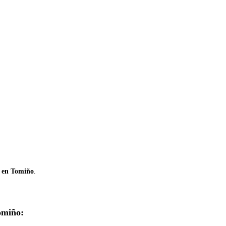
r en Tomiño
.
omiño: