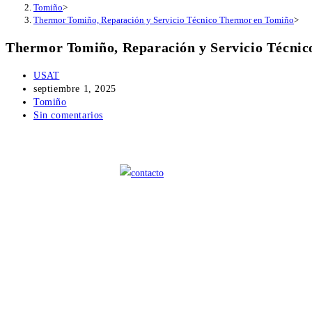
Tomiño
>
Thermor Tomiño, Reparación y Servicio Técnico Thermor en Tomiño
>
Thermor Tomiño, Reparación y Servicio Técni
Autor
USAT
de
Publicación
septiembre 1, 2025
la
de
Categoría
Tomiño
entrada:
la
de
Comentarios
Sin comentarios
entrada:
la
de
entrada:
la
entrada: