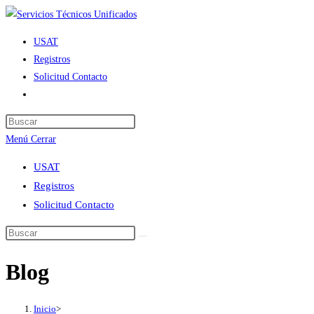
Ir
al
USAT
contenido
Registros
Solicitud Contacto
Alternar
búsqueda
de
Menú
Cerrar
la
web
USAT
Registros
Solicitud Contacto
Blog
Inicio
>