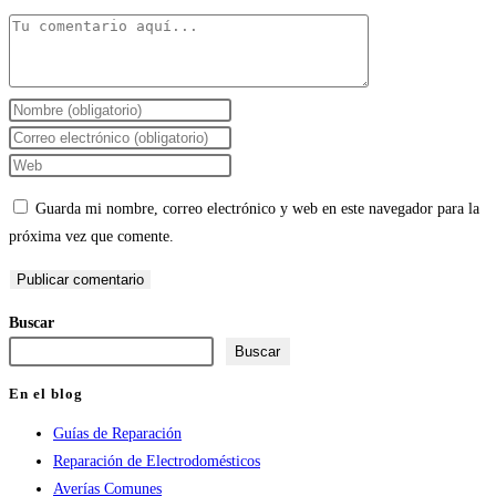
Comentario
Introduce
tu
Introduce
nombre
tu
Introduce
o
dirección
la
Guarda mi nombre, correo electrónico y web en este navegador para la
nombre
de
URL
próxima vez que comente.
de
correo
de
usuario
electrónico
tu
para
para
web
Buscar
comentar
comentar
(opcional)
Buscar
En el blog
Guías de Reparación
Reparación de Electrodomésticos
Averías Comunes