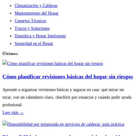
Climatización y Calderas
Mantenimiento del Hogar
Consejos Técnicos
Trucos y Soluciones
Domótica y Hogar Inteligente
Seguridad en el Hogar
Últimos
Cómo planificar revisiones básicas del hogar sin riesgos
Aprende a organizar revisiones básicas y seguras en casa: qué mirar sin
tocar, con un calendario claro, checklist por estancias y cuándo pedir ayuda
profesional.
:
Leer más →
Cómo
planificar
revisiones