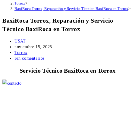
Torrox
>
BaxiRoca Torrox, Reparación y Servicio Técnico BaxiRoca en Torrox
>
BaxiRoca Torrox, Reparación y Servicio
Técnico BaxiRoca en Torrox
Autor
USAT
de
Publicación
noviembre 15, 2025
la
de
Categoría
Torrox
entrada:
la
de
Comentarios
Sin comentarios
entrada:
la
de
Servicio Técnico BaxiRoca en Torrox
entrada:
la
entrada: