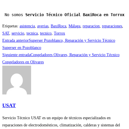
No somos 
Servicio Técnico Oficial BaxiRoca en Torrox
Etiquetas
:
asistencia
,
averias
,
BaxiRoca
,
Málaga
,
reparacion
,
reparaciones
,
SAT
,
servicio
,
tecnica
,
tecnico
,
Torrox
Leer
Entrada anterior
Superser Pozoblanco, Reparación y Servicio Técnico
más
Superser en Pozoblanco
Siguiente entrada
Congeladores Olivares, Reparación y Servicio Técnico
artículos
Congeladores en Olivares
USAT
Servicio Técnico USAT es un equipo de técnicos especializados en
reparaciones de electrodomésticos, climatización, calderas y sistemas del