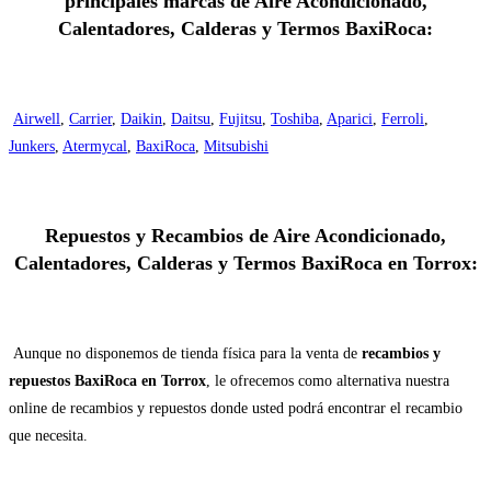
principales marcas de Aire Acondicionado,
Calentadores, Calderas y Termos BaxiRoca:
Airwell
,
Carrier
,
Daikin
,
Daitsu
,
Fujitsu
,
Toshiba
,
Aparici
,
Ferroli
,
Junkers
,
Atermycal
,
BaxiRoca
,
Mitsubishi
Repuestos y Recambios de Aire Acondicionado,
Calentadores, Calderas y Termos BaxiRoca en Torrox:
Aunque no disponemos de tienda física para la venta de
recambios y
repuestos BaxiRoca en Torrox
, le ofrecemos como alternativa nuestra
online de recambios y repuestos donde usted podrá encontrar el recambio
que necesita.