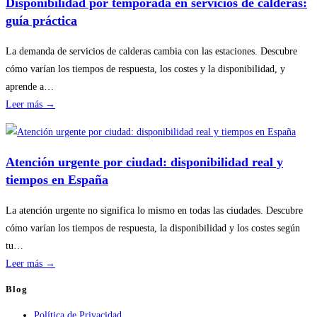
Disponibilidad por temporada en servicios de calderas:
básicas
guía práctica
del
hogar
La demanda de servicios de calderas cambia con las estaciones. Descubre
sin
cómo varían los tiempos de respuesta, los costes y la disponibilidad, y
riesgos
aprende a…
:
Leer más →
Disponibilidad
por
temporada
Atención urgente por ciudad: disponibilidad real y
en
tiempos en España
servicios
de
La atención urgente no significa lo mismo en todas las ciudades. Descubre
calderas:
cómo varían los tiempos de respuesta, la disponibilidad y los costes según
guía
tu…
práctica
:
Leer más →
Atención
Blog
urgente
Política de Privacidad
por