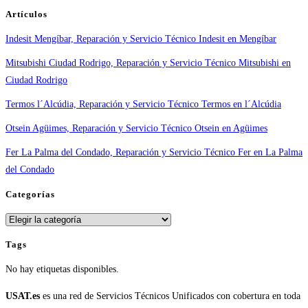
y
Artículos
tiempos
Indesit Mengíbar, Reparación y Servicio Técnico Indesit en Mengíbar
en
España
Mitsubishi Ciudad Rodrigo, Reparación y Servicio Técnico Mitsubishi en
Ciudad Rodrigo
Termos l´Alcúdia, Reparación y Servicio Técnico Termos en l´Alcúdia
Otsein Agüimes, Reparación y Servicio Técnico Otsein en Agüimes
Fer La Palma del Condado, Reparación y Servicio Técnico Fer en La Palma
del Condado
Categorías
Categorías
Tags
No hay etiquetas disponibles.
USAT.es
es una red de Servicios Técnicos Unificados con cobertura en toda