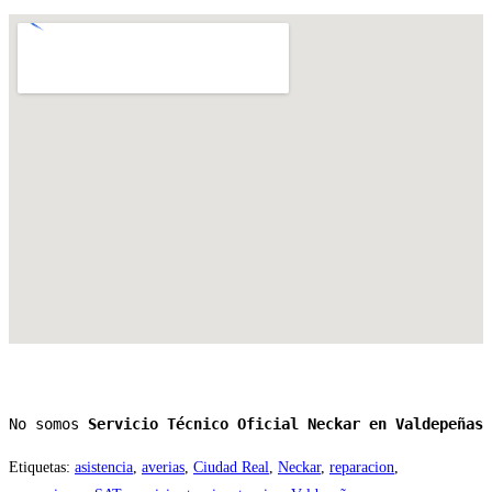
No somos 
Servicio Técnico Oficial Neckar en Valdepeñas
Etiquetas
:
asistencia
,
averias
,
Ciudad Real
,
Neckar
,
reparacion
,