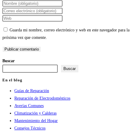
Introduce
tu
Introduce
nombre
tu
Introduce
o
dirección
la
Guarda mi nombre, correo electrónico y web en este navegador para la
nombre
de
URL
próxima vez que comente.
de
correo
de
usuario
electrónico
tu
para
para
web
Buscar
comentar
comentar
(opcional)
Buscar
En el blog
Guías de Reparación
Reparación de Electrodomésticos
Averías Comunes
Climatización y Calderas
Mantenimiento del Hogar
Consejos Técnicos