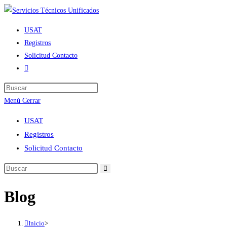
Ir
al
USAT
contenido
Registros
Solicitud Contacto
Alternar
búsqueda
de
Menú
Cerrar
la
web
USAT
Registros
Solicitud Contacto
Blog
Inicio
>