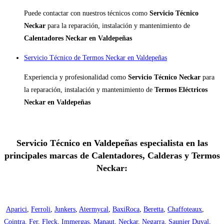
Puede contactar con nuestros técnicos como
Servicio Técnico
Neckar
para la reparación, instalación y mantenimiento de
Calentadores Neckar en Valdepeñas
Servicio Técnico de Termos Neckar en Valdepeñas
Experiencia y profesionalidad como
Servicio Técnico Neckar
para
la reparación, instalación y mantenimiento de
Termos Eléctricos
Neckar en Valdepeñas
Servicio Técnico en Valdepeñas especialista en las
principales marcas de Calentadores, Calderas y Termos
Neckar:
Aparici
,
Ferroli
,
Junkers
,
Atermycal
,
BaxiRoca
,
Beretta
,
Chaffoteaux
,
Cointra
,
Fer
,
Fleck
,
Immergas
,
Manaut
,
Neckar
,
Negarra
,
Saunier Duval
,