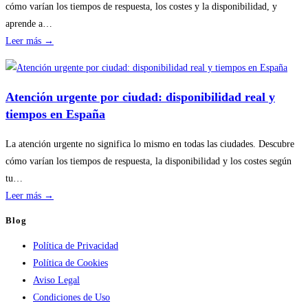
sin
cómo varían los tiempos de respuesta, los costes y la disponibilidad, y
riesgos
aprende a…
:
Leer más →
Disponibilidad
por
temporada
Atención urgente por ciudad: disponibilidad real y
en
tiempos en España
servicios
de
La atención urgente no significa lo mismo en todas las ciudades. Descubre
calderas:
cómo varían los tiempos de respuesta, la disponibilidad y los costes según
guía
tu…
práctica
:
Leer más →
Atención
Blog
urgente
Política de Privacidad
por
Política de Cookies
ciudad:
Aviso Legal
disponibilidad
Condiciones de Uso
real