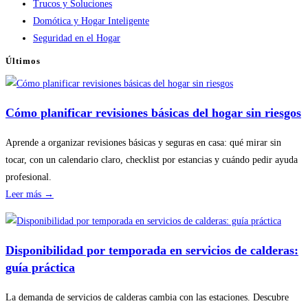
Trucos y Soluciones
Domótica y Hogar Inteligente
Seguridad en el Hogar
Últimos
Cómo planificar revisiones básicas del hogar sin riesgos
Aprende a organizar revisiones básicas y seguras en casa: qué mirar sin
tocar, con un calendario claro, checklist por estancias y cuándo pedir ayuda
profesional.
:
Leer más →
Cómo
planificar
revisiones
Disponibilidad por temporada en servicios de calderas:
básicas
guía práctica
del
hogar
La demanda de servicios de calderas cambia con las estaciones. Descubre