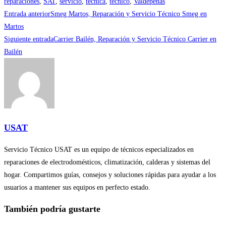
reparaciones
,
SAT
,
servicio
,
tecnica
,
tecnico
,
Valdepeñas
Leer
Entrada anterior
Smeg Martos, Reparación y Servicio Técnico Smeg en
más
Martos
Siguiente entrada
Carrier Bailén, Reparación y Servicio Técnico Carrier en
artículos
Bailén
USAT
Servicio Técnico USAT es un equipo de técnicos especializados en
reparaciones de electrodomésticos, climatización, calderas y sistemas del
hogar. Compartimos guías, consejos y soluciones rápidas para ayudar a los
usuarios a mantener sus equipos en perfecto estado.
También podría gustarte