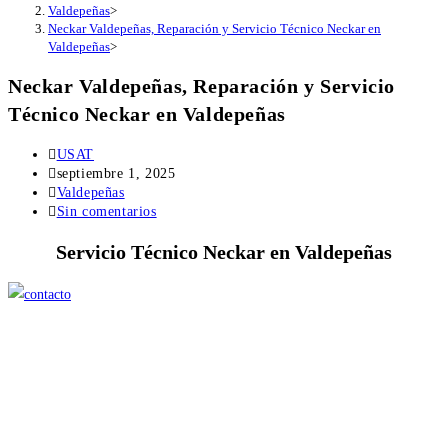
Valdepeñas
>
Neckar Valdepeñas, Reparación y Servicio Técnico Neckar en
Valdepeñas
>
Neckar Valdepeñas, Reparación y Servicio
Técnico Neckar en Valdepeñas
Autor
USAT
de
Publicación
septiembre 1, 2025
la
de
Categoría
Valdepeñas
entrada:
la
de
Comentarios
Sin comentarios
entrada:
la
de
Servicio Técnico Neckar en Valdepeñas
entrada:
la
entrada: