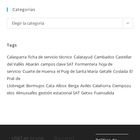
Categorías
Categorías
Elegir la categoría
Tags
Calasparra
ficha de servicio técnico
Calatayud
Cambados
Castellar
del Vallès
Abarán
campos clave SAT
Formentera
hoja de
servicio
Cuarte de Huerva
el Puig de Santa María
Getafe
Coslada
El
Prat de
Llobregat
Bormujos
Cata
Albox
Berga
Avilés
Calahorra
Ciempozu
elos
Almussafes
gestión estacional SAT
Getxo
Fuensalida
Recent
USAT.es
es una