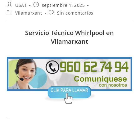
Autor
Publicación
USAT
septiembre 1, 2025
de
de
Categoría
Comentarios
Vilamarxant
Sin comentarios
la
la
de
de
entrada:
entrada:
la
la
entrada:
entrada:
Servicio Técnico Whirlpool en
Vilamarxant