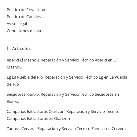
por
Política de Privacidad
ciudad:
Política de Cookies
disponibilidad
Aviso Legal
real
Condiciones de Uso
y
tiempos
Artículos
en
España
Aparici El Masnou, Reparación y Servicio Técnico Aparici en El
Masnou
Lg La Puebla del Río, Reparación y Servicio Técnico Lg en La Puebla
del Río
Secadoras Rianxo, Reparación y Servicio Técnico Secadoras en
Rianxo
Campanas Extractoras Oiartzun, Reparación y Servicio Técnico
Campanas Extractoras en Oiartzun
Zanussi Cervera, Reparación y Servicio Técnico Zanussi en Cervera