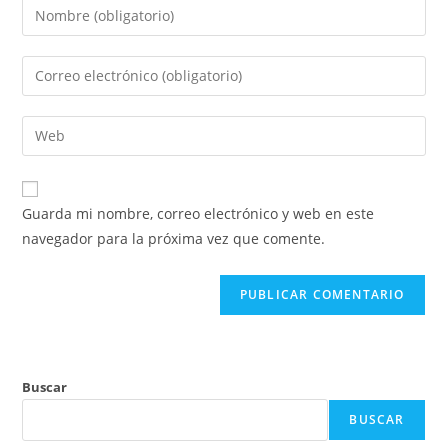
Introduce
tu
nombre
Introduce
o
tu
nombre
dirección
Introduce
de
de
la
usuario
correo
URL
para
electrónico
de
comentar
Guarda mi nombre, correo electrónico y web en este
para
tu
navegador para la próxima vez que comente.
comentar
web
(opcional)
Buscar
BUSCAR