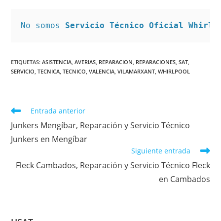
No somos 
Servicio Técnico Oficial Whirlp
ETIQUETAS
:
ASISTENCIA
,
AVERIAS
,
REPARACION
,
REPARACIONES
,
SAT
,
SERVICIO
,
TECNICA
,
TECNICO
,
VALENCIA
,
VILAMARXANT
,
WHIRLPOOL
Leer
Entrada anterior
más
Junkers Mengíbar, Reparación y Servicio Técnico
artículos
Junkers en Mengíbar
Siguiente entrada
Fleck Cambados, Reparación y Servicio Técnico Fleck
en Cambados