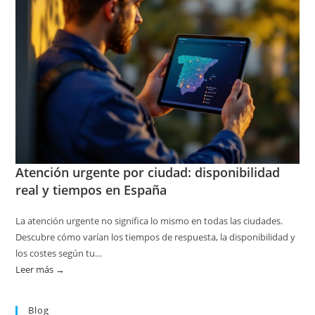
en
servicios
de
calderas:
guía
práctica
Atención urgente por ciudad: disponibilidad
real y tiempos en España
La atención urgente no significa lo mismo en todas las ciudades.
Descubre cómo varían los tiempos de respuesta, la disponibilidad y
los costes según tu…
Leer más →
:
Atención
urgente
Blog