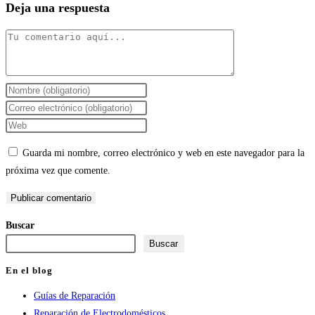
Deja una respuesta
Comentario
Introduce
tu
Introduce
nombre
tu
Introduce
o
dirección
la
Guarda mi nombre, correo electrónico y web en este navegador para la
nombre
de
URL
próxima vez que comente.
de
correo
de
usuario
electrónico
tu
para
para
web
Buscar
comentar
comentar
(opcional)
Buscar
En el blog
Guías de Reparación
Reparación de Electrodomésticos