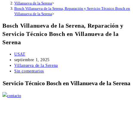
Villanueva de la Serena
>
Bosch Villanueva de la Serena, Reparación y Servicio Técnico Bosch en
Villanueva de la Serena
>
Bosch Villanueva de la Serena, Reparación y
Servicio Técnico Bosch en Villanueva de la
Serena
Autor
USAT
de
Publicación
septiembre 1, 2025
la
de
Categoría
Villanueva de la Serena
entrada:
la
de
Comentarios
Sin comentarios
entrada:
la
de
Servicio Técnico Bosch en Villanueva de la Serena
entrada:
la
entrada: