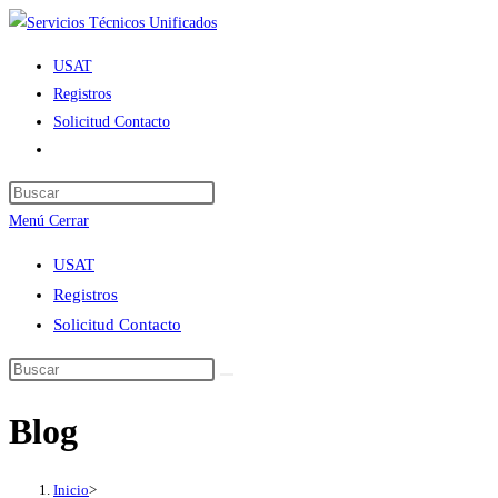
Ir
al
USAT
contenido
Registros
Solicitud Contacto
Alternar
búsqueda
de
Menú
Cerrar
la
web
USAT
Registros
Solicitud Contacto
Blog
Inicio
>