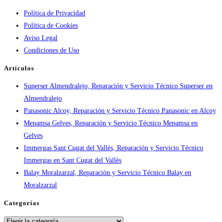
urgente
Política de Privacidad
por
Política de Cookies
ciudad:
Aviso Legal
disponibilidad
Condiciones de Uso
real
y
Artículos
tiempos
Superser Almendralejo, Reparación y Servicio Técnico Superser en
en
Almendralejo
España
Panasonic Alcoy, Reparación y Servicio Técnico Panasonic en Alcoy
Mepamsa Gelves, Reparación y Servicio Técnico Mepamsa en
Gelves
Immergas Sant Cugat del Vallès, Reparación y Servicio Técnico
Immergas en Sant Cugat del Vallès
Balay Moralzarzal, Reparación y Servicio Técnico Balay en
Moralzarzal
Categorías
Categorías