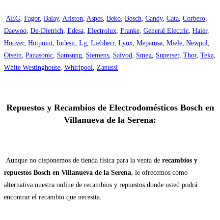
AEG
,
Fagor
,
Balay
,
Ariston
,
Aspes
,
Beko
,
Bosch
,
Candy
,
Cata
,
Corbero
,
Daewoo
,
De-Dietrich
,
Edesa
,
Electrolux
,
Franke
,
General Electric
,
Haier
,
Hoover
,
Hotpoint
,
Indesit
,
Lg
,
Liebherr
,
Lynx
,
Mepamsa
,
Miele
,
Newpol
,
Otsein
,
Panasonic
,
Samsung
,
Siemens
,
Saivod
,
Smeg
,
Superser
,
Thor
,
Teka
,
White Westinghouse
,
Whirlpool
,
Zanussi
Repuestos y Recambios de Electrodomésticos Bosch en
Villanueva de la Serena:
Aunque no disponemos de tienda física para la venta de
recambios y
repuestos Bosch en Villanueva de la Serena
, le ofrecemos como
alternativa nuestra online de recambios y repuestos donde usted podrá
encontrar el recambio que necesita.