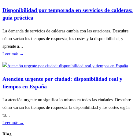
planificar
revisiones
Disponibilidad por temporada en servicios de calderas:
básicas
guía práctica
del
hogar
La demanda de servicios de calderas cambia con las estaciones. Descubre
sin
cómo varían los tiempos de respuesta, los costes y la disponibilidad, y
riesgos
aprende a…
:
Leer más →
Disponibilidad
por
temporada
Atención urgente por ciudad: disponibilidad real y
en
tiempos en España
servicios
de
La atención urgente no significa lo mismo en todas las ciudades. Descubre
calderas:
cómo varían los tiempos de respuesta, la disponibilidad y los costes según
guía
tu…
práctica
:
Leer más →
Atención
Blog