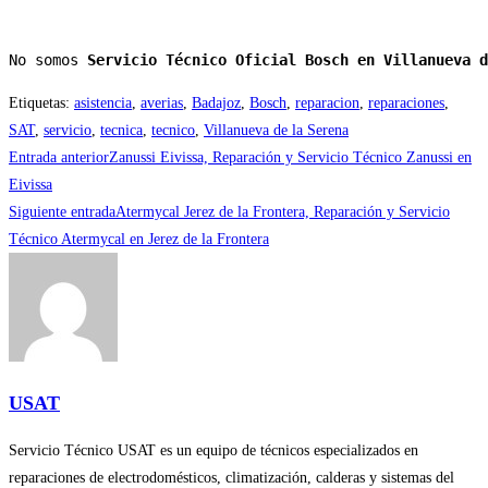
No somos 
Servicio Técnico Oficial Bosch en Villanueva d
Etiquetas
:
asistencia
,
averias
,
Badajoz
,
Bosch
,
reparacion
,
reparaciones
,
SAT
,
servicio
,
tecnica
,
tecnico
,
Villanueva de la Serena
Leer
Entrada anterior
Zanussi Eivissa, Reparación y Servicio Técnico Zanussi en
más
Eivissa
Siguiente entrada
Atermycal Jerez de la Frontera, Reparación y Servicio
artículos
Técnico Atermycal en Jerez de la Frontera
USAT
Servicio Técnico USAT es un equipo de técnicos especializados en
reparaciones de electrodomésticos, climatización, calderas y sistemas del