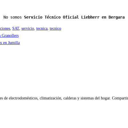
No somos 
Servicio Técnico Oficial Liebherr en Bergara
ciones
,
SAT
,
servicio
,
tecnica
,
tecnico
 Granollers
x en Jumilla
 de electrodomésticos, climatización, calderas y sistemas del hogar. Compartim