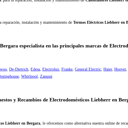
rr
para la reparación, instalación y mantenimiento de
Calentadores Liebherr e
la reparación, instalación y mantenimiento de
Termos Eléctricos Liebherr en 
 Bergara especialista en las principales marcas de Electro
ewoo
,
De-Dietrich
,
Edesa
,
Electrolux
,
Franke
,
General Electric
,
Haier
,
Hoover
estinghouse
,
Whirlpool
,
Zanussi
estos y Recambios de Electrodomésticos Liebherr en Ber
tos Liebherr en Bergara
, le ofrecemos como alternativa nuestra online de rec