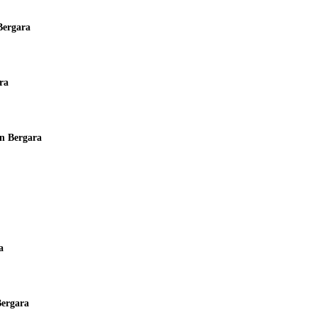
Bergara
ra
en Bergara
a
Bergara