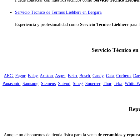
Puede contactar con nuestros técnicos como
Servicio Técnico Liebhe
Servicio Técnico de Termos Liebherr en Bergara
Experiencia y profesionalidad como
Servicio Técnico Liebherr
para 
Servicio Técnico en
AEG
,
Fagor
,
Balay
,
Ariston
,
Aspes
,
Beko
,
Bosch
,
Candy
,
Cata
,
Corbero
,
Da
Panasonic
,
Samsung
,
Siemens
,
Saivod
,
Smeg
,
Superser
,
Thor
,
Teka
,
White W
Repu
Aunque no disponemos de tienda física para la venta de
recambios y repues