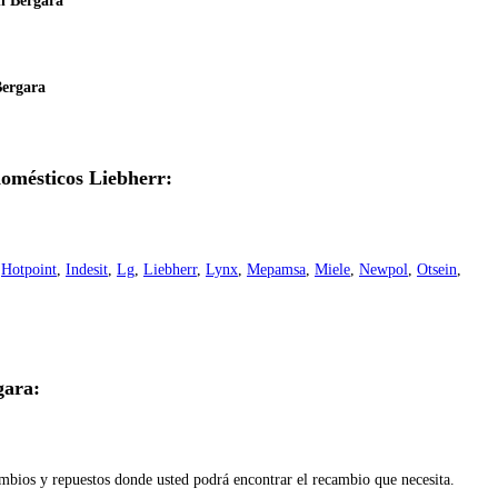
n Bergara
Bergara
domésticos Liebherr:
,
Hotpoint
,
Indesit
,
Lg
,
Liebherr
,
Lynx
,
Mepamsa
,
Miele
,
Newpol
,
Otsein
,
gara:
ambios y repuestos donde usted podrá encontrar el recambio que necesita.