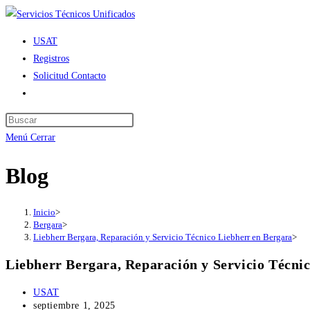
Ir
al
USAT
contenido
Registros
Solicitud Contacto
Alternar
búsqueda
de
Menú
Cerrar
la
web
Blog
Inicio
>
Bergara
>
Liebherr Bergara, Reparación y Servicio Técnico Liebherr en Bergara
>
Liebherr Bergara, Reparación y Servicio Técni
Autor
USAT
de
Publicación
septiembre 1, 2025