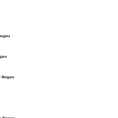
ergara
gara
n Bergara