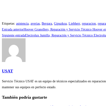
Etiquetas
:
asistencia
,
averias
,
Bergara
,
Gipuzkoa
,
Liebherr
,
reparacion
,
repara
Leer
Entrada anterior
Hoover Granollers, Reparación y Servicio Técnico Hoover en
más
Siguiente entrada
Electrolux Jumilla, Reparación y Servicio Técnico Electrolu
artículos
USAT
Servicio Técnico USAT es un equipo de técnicos especializados en reparaciones
mantener sus equipos en perfecto estado.
También podría gustarte