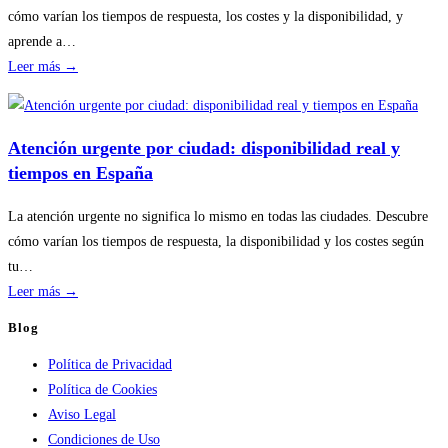
sin
cómo varían los tiempos de respuesta, los costes y la disponibilidad, y
riesgos
aprende a…
:
Leer más →
Disponibilidad
por
temporada
Atención urgente por ciudad: disponibilidad real y
en
tiempos en España
servicios
de
La atención urgente no significa lo mismo en todas las ciudades. Descubre
calderas:
cómo varían los tiempos de respuesta, la disponibilidad y los costes según
guía
tu…
práctica
:
Leer más →
Atención
Blog
urgente
Política de Privacidad
por
Política de Cookies
ciudad:
Aviso Legal
disponibilidad
Condiciones de Uso
real