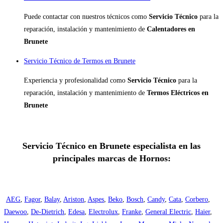
Puede contactar con nuestros técnicos como
Servicio Técnico
para la
reparación, instalación y mantenimiento de
Calentadores en
Brunete
Servicio Técnico de Termos en Brunete
Experiencia y profesionalidad como
Servicio Técnico
para la
reparación, instalación y mantenimiento de
Termos Eléctricos en
Brunete
Servicio Técnico en Brunete especialista en las
principales marcas de Hornos:
AEG
,
Fagor
,
Balay
,
Ariston
,
Aspes
,
Beko
,
Bosch
,
Candy
,
Cata
,
Corbero
,
Daewoo
,
De-Dietrich
,
Edesa
,
Electrolux
,
Franke
,
General Electric
,
Haier
,