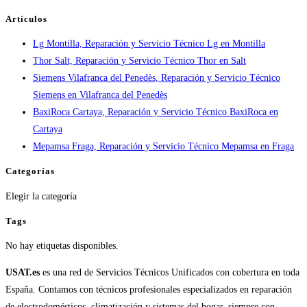
y
Artículos
tiempos
Lg Montilla, Reparación y Servicio Técnico Lg en Montilla
en
Thor Salt, Reparación y Servicio Técnico Thor en Salt
España
Siemens Vilafranca del Penedès, Reparación y Servicio Técnico
Siemens en Vilafranca del Penedès
BaxiRoca Cartaya, Reparación y Servicio Técnico BaxiRoca en
Cartaya
Mepamsa Fraga, Reparación y Servicio Técnico Mepamsa en Fraga
Categorías
Categorías
Elegir la categoría
Tags
No hay etiquetas disponibles.
USAT.es
es una red de Servicios Técnicos Unificados con cobertura en toda
España. Contamos con técnicos profesionales especializados en reparación
de electrodomésticos, climatización y sistemas del hogar, siempre con