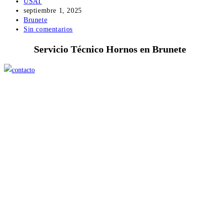
Autor
USAT
de
Publicación
septiembre 1, 2025
la
de
Categoría
Brunete
entrada:
la
de
Comentarios
Sin comentarios
entrada:
la
de
Servicio Técnico Hornos en Brunete
entrada:
la
entrada: