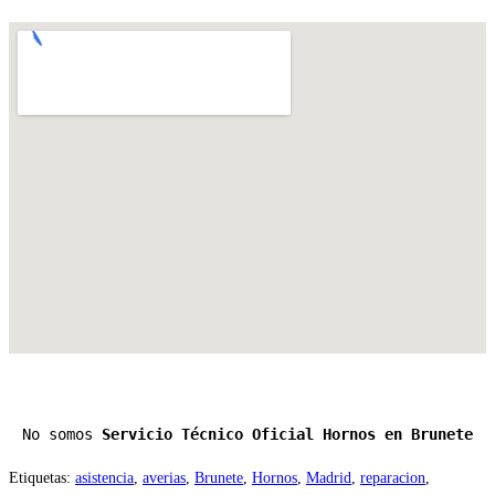
No somos 
Servicio Técnico Oficial Hornos en Brunete
Etiquetas
:
asistencia
,
averias
,
Brunete
,
Hornos
,
Madrid
,
reparacion
,