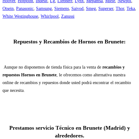
Hoover
,
Hotpoint
,
Indesit
,
Lg
,
Liebherr
,
Lynx
,
Mepamsa
,
Miele
,
Newpol
,
Otsein
,
Panasonic
,
Samsung
,
Siemens
,
Saivod
,
Smeg
,
Superser
,
Thor
,
Teka
,
White Westinghouse
,
Whirlpool
,
Zanussi
Repuestos y Recambios de Hornos en Brunete:
Aunque no disponemos de tienda física para la venta de
recambios y
repuestos Hornos en Brunete
, le ofrecemos como alternativa nuestra
online de recambios y repuestos donde usted podrá encontrar el recambio
que necesita.
Prestamos servicio Técnico en Brunete (Madrid) y
alrededores.