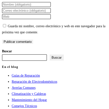
Introduce
tu
Introduce
nombre
tu
Introduce
o
dirección
la
Guarda mi nombre, correo electrónico y web en este navegador para la
nombre
de
URL
próxima vez que comente.
de
correo
de
usuario
electrónico
tu
para
para
web
Buscar
comentar
comentar
(opcional)
Buscar
En el blog
Guías de Reparación
Reparación de Electrodomésticos
Averías Comunes
Climatización y Calderas
Mantenimiento del Hogar
Consejos Técnicos