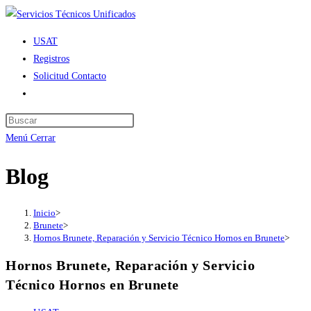
Ir
al
USAT
contenido
Registros
Solicitud Contacto
Alternar
búsqueda
de
Menú
Cerrar
la
web
Blog
Inicio
>
Brunete
>
Hornos Brunete, Reparación y Servicio Técnico Hornos en Brunete
>
Hornos Brunete, Reparación y Servicio
Técnico Hornos en Brunete