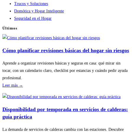
Trucos y Soluciones
Domótica y Hogar Inteligente
Seguridad en el Hogar
Últimos
Cómo planificar revisiones básicas del hogar sin riesgos
Aprende a organizar revisiones básicas y seguras en casa: qué mirar sin
tocar, con un calendario claro, checklist por estancias y cuándo pedir ayuda
profesional.
:
Leer más →
Cómo
planificar
revisiones
Disponibilidad por temporada en servicios de calderas:
básicas
guía práctica
del
hogar
La demanda de servicios de calderas cambia con las estaciones. Descubre