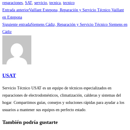
reparaciones
,
SAT
,
servicio
,
tecnica
,
tecnico
Leer
Entrada anterior
Vaillant Estepona, Reparación y Servicio Técnico Vaillant
más
en Estepona
Siguiente entrada
Siemens Cádiz, Reparación y Servicio Técnico Siemens en
artículos
Cádiz
USAT
Servicio Técnico USAT es un equipo de técnicos especializados en
reparaciones de electrodomésticos, climatización, calderas y sistemas del
hogar. Compartimos guías, consejos y soluciones rápidas para ayudar a los
usuarios a mantener sus equipos en perfecto estado.
También podría gustarte