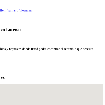
ifell
,
Vaillant
,
Viessmann
 en Lucena:
mbios y repuestos donde usted podrá encontrar el recambio que necesita.
es.