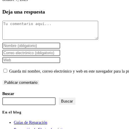
Deja una respuesta
Comentario
Introduce
tu
Introduce
nombre
tu
Introduce
o
dirección
la
Guarda mi nombre, correo electrónico y web en este navegador para la 
nombre
de
URL
de
correo
de
usuario
electrónico
tu
Buscar
para
para
web
Buscar
comentar
comentar
(opcional)
En el blog
Guías de Reparación