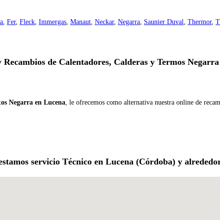
a
,
Fer
,
Fleck
,
Immergas
,
Manaut
,
Neckar
,
Negarra
,
Saunier Duval
,
Thermor
,
T
y Recambios de Calentadores, Calderas y Termos Negarra
tos Negarra en Lucena
, le ofrecemos como alternativa nuestra online de reca
estamos servicio Técnico en Lucena (Córdoba) y alrededor