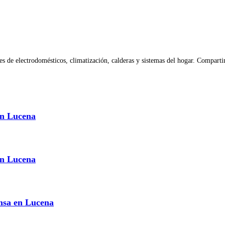
 de electrodomésticos, climatización, calderas y sistemas del hogar. Compartim
en Lucena
en Lucena
msa en Lucena