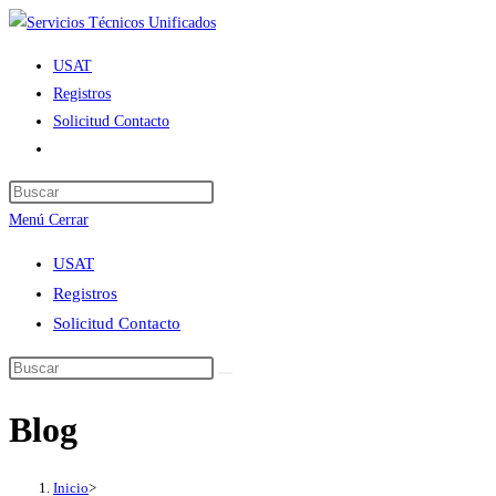
Ir
al
USAT
contenido
Registros
Solicitud Contacto
Alternar
búsqueda
de
Menú
Cerrar
la
web
USAT
Registros
Solicitud Contacto
Blog
Inicio
>