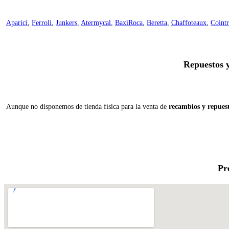
Aparici
,
Ferroli
,
Junkers
,
Atermycal
,
BaxiRoca
,
Beretta
,
Chaffoteaux
,
Cointr
Repuestos 
Aunque no disponemos de tienda física para la venta de
recambios y repues
Pr