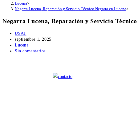
Lucena
>
Negarra Lucena, Reparación y Servicio Técnico Negarra en Lucena
>
Negarra Lucena, Reparación y Servicio Técnic
Autor
USAT
de
Publicación
septiembre 1, 2025
la
de
Categoría
Lucena
entrada:
la
de
Comentarios
Sin comentarios
entrada:
la
de
entrada:
la
entrada: