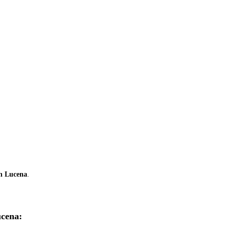
en Lucena
.
ucena: