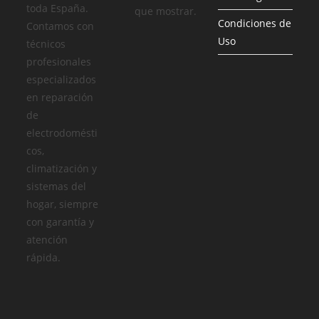
toda España.
que mostrar.
Condiciones de
Contamos con
Uso
técnicos
profesionales
especializados
en reparación
de
electrodomésti
cos,
climatización y
sistemas del
hogar, siempre
con garantía y
atención
rápida.