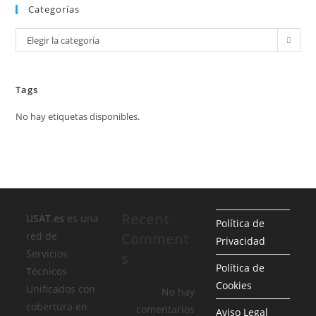
Categorías
Categorías
Elegir la categoría
Tags
No hay etiquetas disponibles.
Recent
USAT.es
es una
Política de
red de
Comment
Privacidad
Servicios
s
Política de
Técnicos
Cookies
Unificados con
No hay
cobertura en
comentarios
Aviso Legal