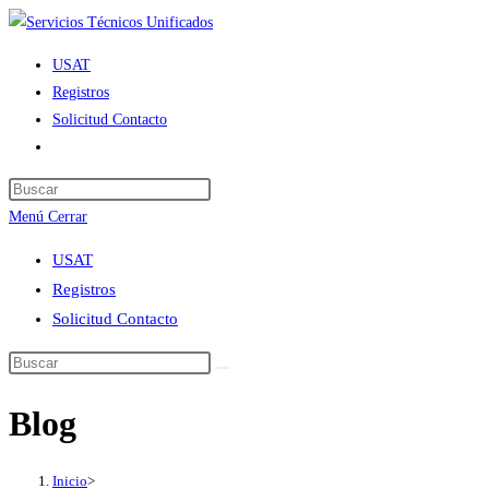
Ir
al
USAT
contenido
Registros
Solicitud Contacto
Alternar
búsqueda
de
Menú
Cerrar
la
web
USAT
Registros
Solicitud Contacto
Blog
Inicio
>