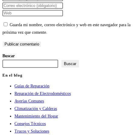
tu
Introduce
nombre
tu
Introduce
o
dirección
la
Guarda mi nombre, correo electrónico y web en este navegador para la
nombre
de
URL
próxima vez que comente.
de
correo
de
usuario
electrónico
tu
para
para
web
Buscar
comentar
comentar
(opcional)
Buscar
En el blog
Guías de Reparación
Reparación de Electrodomésticos
Averías Comunes
Climatización y Calderas
Mantenimiento del Hogar
Consejos Técnicos
Trucos y Soluciones