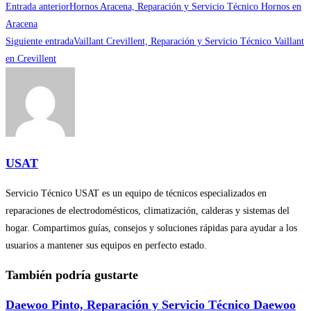
Leer
Entrada anterior
Hornos Aracena, Reparación y Servicio Técnico Hornos en
más
Aracena
Siguiente entrada
Vaillant Crevillent, Reparación y Servicio Técnico Vaillant
artículos
en Crevillent
USAT
Servicio Técnico USAT es un equipo de técnicos especializados en
reparaciones de electrodomésticos, climatización, calderas y sistemas del
hogar. Compartimos guías, consejos y soluciones rápidas para ayudar a los
usuarios a mantener sus equipos en perfecto estado.
También podría gustarte
Daewoo Pinto, Reparación y Servicio Técnico Daewoo