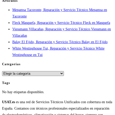
Artículos
tiempos
Mepamsa Tacoronte, Reparación y Servicio Técnico Mepamsa en
en
Tacoronte
España
Fleck Masquefa, Reparación y Servicio Técnico Fleck en Masquefa
Viessmann Villacañas, Reparación y Servicio Técnico Viessmann en
Villacañas
Balay El Ejido, Reparación y Servicio Técnico Balay en El Ejido
White Westinghouse Tui, Reparación y Servicio Técnico White
Westinghouse en Tui
Categorías
Categorías
Tags
No hay etiquetas disponibles.
USAT.es
es una red de Servicios Técnicos Unificados con cobertura en toda
España. Contamos con técnicos profesionales especializados en reparación
de electrodomésticos, climatización y sistemas del hogar, siempre con