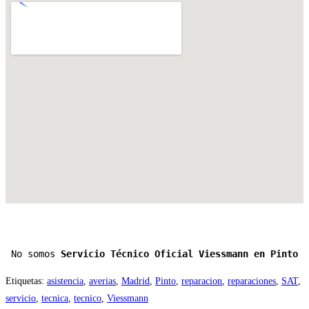
No somos 
Servicio Técnico Oficial Viessmann en Pinto
Etiquetas
:
asistencia
,
averias
,
Madrid
,
Pinto
,
reparacion
,
reparaciones
,
SAT
,
servicio
,
tecnica
,
tecnico
,
Viessmann