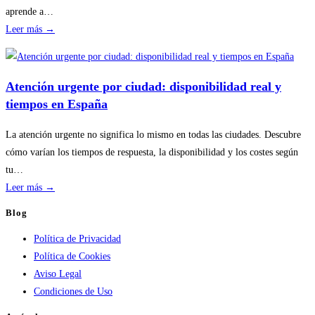
riesgos
aprende a…
:
Leer más →
Disponibilidad
por
temporada
Atención urgente por ciudad: disponibilidad real y
en
tiempos en España
servicios
de
La atención urgente no significa lo mismo en todas las ciudades. Descubre
calderas:
cómo varían los tiempos de respuesta, la disponibilidad y los costes según
guía
tu…
práctica
:
Leer más →
Atención
Blog
urgente
Política de Privacidad
por
Política de Cookies
ciudad:
Aviso Legal
disponibilidad
Condiciones de Uso
real
y