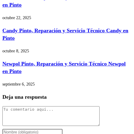
en Pinto
octubre 22, 2025
Candy Pinto, Reparación y Servicio Técnico Candy en
Pinto
octubre 8, 2025
Newpol Pinto, Reparación y Servicio Técnico Newpol
en Pinto
septiembre 6, 2025
Deja una respuesta
Comentario
Introduce