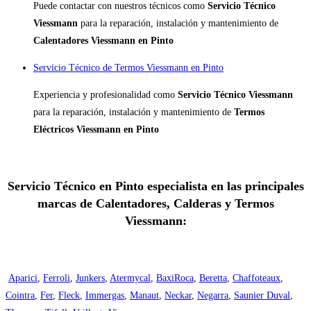
Puede contactar con nuestros técnicos como
Servicio Técnico
Viessmann
para la reparación, instalación y mantenimiento de
Calentadores Viessmann en Pinto
Servicio Técnico de Termos Viessmann en Pinto
Experiencia y profesionalidad como
Servicio Técnico Viessmann
para la reparación, instalación y mantenimiento de
Termos
Eléctricos Viessmann en Pinto
Servicio Técnico en Pinto especialista en las principales
marcas de Calentadores, Calderas y Termos
Viessmann:
Aparici
,
Ferroli
,
Junkers
,
Atermycal
,
BaxiRoca
,
Beretta
,
Chaffoteaux
,
Cointra
,
Fer
,
Fleck
,
Immergas
,
Manaut
,
Neckar
,
Negarra
,
Saunier Duval
,