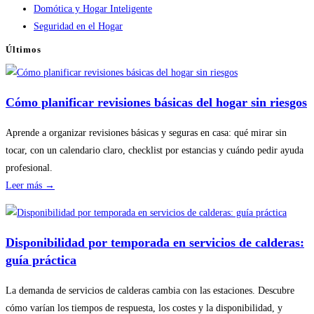
Domótica y Hogar Inteligente
Seguridad en el Hogar
Últimos
Cómo planificar revisiones básicas del hogar sin riesgos
Aprende a organizar revisiones básicas y seguras en casa: qué mirar sin
tocar, con un calendario claro, checklist por estancias y cuándo pedir ayuda
profesional.
:
Leer más →
Cómo
planificar
revisiones
Disponibilidad por temporada en servicios de calderas:
básicas
guía práctica
del
hogar
La demanda de servicios de calderas cambia con las estaciones. Descubre
sin
cómo varían los tiempos de respuesta, los costes y la disponibilidad, y