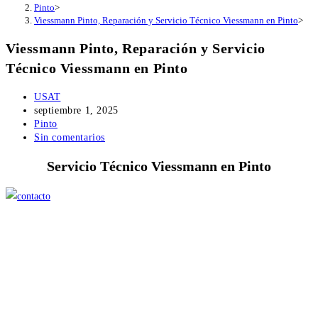
Pinto
>
Viessmann Pinto, Reparación y Servicio Técnico Viessmann en Pinto
>
Viessmann Pinto, Reparación y Servicio
Técnico Viessmann en Pinto
Autor
USAT
de
Publicación
septiembre 1, 2025
la
de
Categoría
Pinto
entrada:
la
de
Comentarios
Sin comentarios
entrada:
la
de
Servicio Técnico Viessmann en Pinto
entrada:
la
entrada: